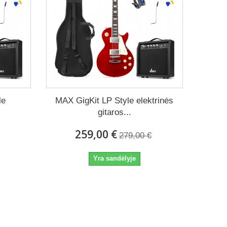
le
MAX GigKit LP Style elektrinės
gitaros...
259,00 €
279,00 €
Yra sandėlyje