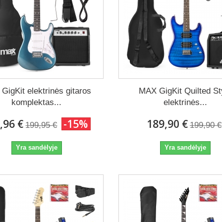
GigKit elektrinės gitaros
MAX GigKit Quilted St
komplektas...
elektrinės...
,96 €
-15%
189,90 €
199,95 €
199,90 €
Yra sandėlyje
Yra sandėlyje