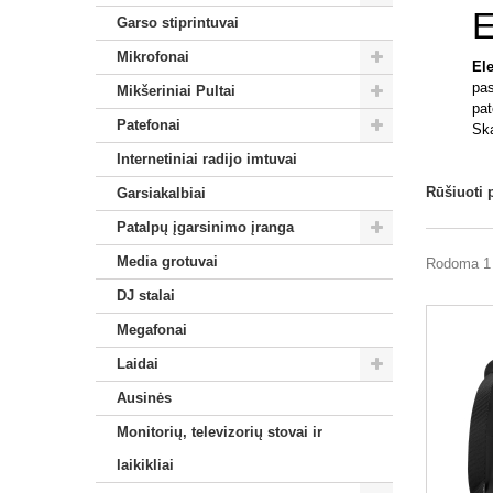
E
Garso stiprintuvai
Mikrofonai
Ele
pas
Mikšeriniai Pultai
pat
Patefonai
Ska
E
Internetiniai radijo imtuvai
Ele
Rūšiuoti 
Garsiakalbiai
kon
Patalpų įgarsinimo įranga
sis
Media grotuvai
Rodoma 1 
K
DJ stalai
P
Megafonai
Sin
Laidai
sig
Ausinės
T
Monitorių, televizorių stovai ir
Fik
laikikliai
gal