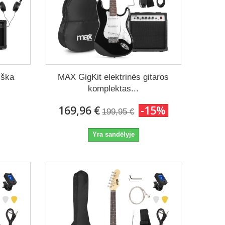
iška
MAX GigKit elektrinės gitaros
komplektas...
169,96 €
-15%
199,95 €
Yra sandėlyje