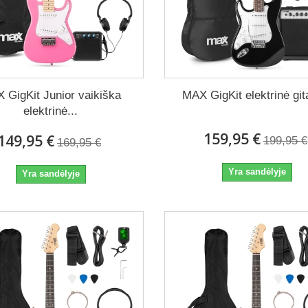
 reikia stiprintuvo elektrinei gitarai?
p, elektrinei gitarai reikalingas stiprintuvas arba audio sąsaja, kad būtų išg
ybišką kabelį ir tinkamai reguliuoti garsumą.
uo skiriasi single-coil ir humbucker pikapai?
 GigKit Junior vaikiška
MAX GigKit elektrinė gita
gle-coil suteikia švaresnį ir ryškesnį garsą, o humbucker – galingesnį, sodre
elektrinė...
159,95 €
149,95 €
199,95 €
169,95 €
Yra sandėlyje
Yra sandėlyje