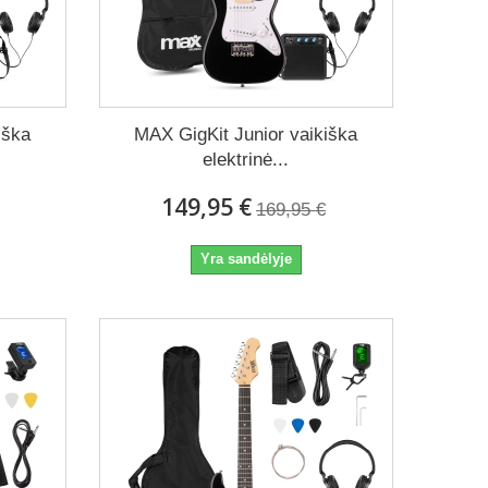
 leidžia patogiai groti tiek trumpų repeticijų metu, tiek
iška
MAX GigKit Junior vaikiška
elektrinė...
ormų iki modernių sprendimų. Galite pasirinkti instrumentą
149,95 €
169,95 €
Yra sandėlyje
Q)
 Ji leidžia lengvai išmokti pagrindinius akordus ir technikas.