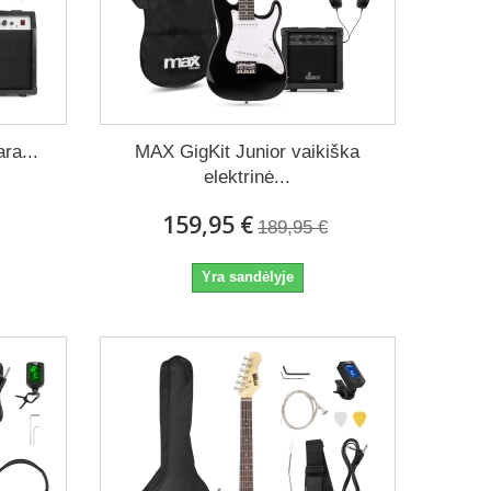
autas pilnas garso potencialas. Rekomenduojame rinktis
ra...
MAX GigKit Junior vaikiška
snį toną su mažesniu foniniu triukšmu.
elektrinė...
159,95 €
189,95 €
Yra sandėlyje