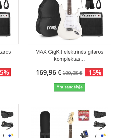
taros
MAX GigKit elektrinės gitaros
komplektas...
15%
169,96 €
-15%
199,95 €
Yra sandėlyje