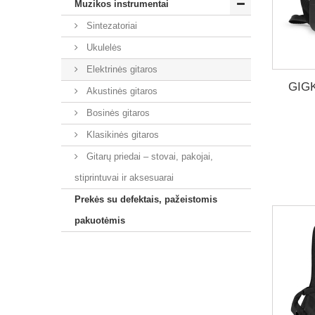
Muzikos instrumentai
K
Sintezatoriai
Kie
Ukulelės
ilg
Elektrinės gitaros
P
GIGK
Akustinės gitaros
Mūs
Bosinės gitaros
pag
Klasikinės gitaros
P
Gitarų priedai – stovai, pakojai,
Pla
stiprintuvai ir aksesuarai
Pat
Prekės su defektais, pažeistomis
Kon
Pro
pakuotėmis
Sau
D
A
Tai