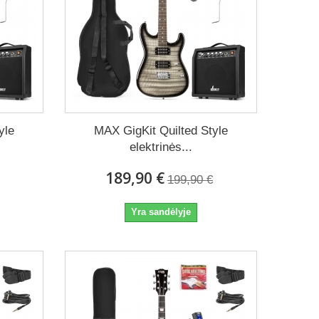
yle
MAX GigKit Quilted Style
elektrinės...
189,90 €
199,90 €
Yra sandėlyje