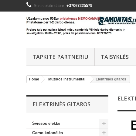
Susisiekite dabar:
+37067225579
TAPKITE PARTNERIU
TAISYKLĖS
Home
Muzikos instrumentai
Elektrinės gitaros
ELEKT
ELEKTRINĖS GITAROS
Šviesos efektai
Garso kolonėlės