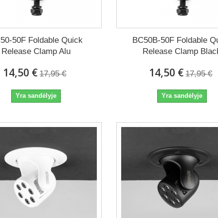
50-50F Foldable Quick
BC50B-50F Foldable Q
Release Clamp Alu
Release Clamp Blac
14,50 €
14,50 €
17,95 €
17,95 €
Yra sandėlyje
Yra sandėlyje