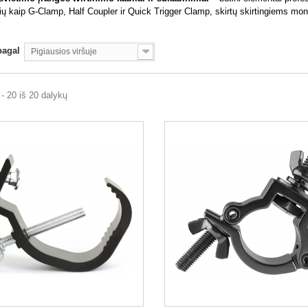
ių kaip G-Clamp, Half Coupler ir Quick Trigger Clamp, skirtų skirtingiems mo
pagal
Pigiausios viršuje
- 20 iš 20 dalykų