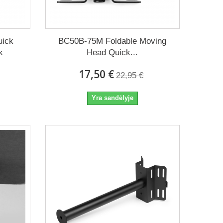
uick
BC50B-75M Foldable Moving
k
Head Quick...
17,50 €
22,95 €
Yra sandėlyje