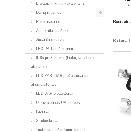
Efektai, rinkiniai vakarėliams
tok
Dūmų mašinos
Rūko mašinos
Rūšiuoti 
Žemo rūko mašinos
Judančios galvos
Rodoma 1 
LED PAR prožektoriai
IP65 prožektoriai (lauko, vandeniui
atsparūs)
LED PAR, BAR prožektoriai su
akumuliatoriais
LED BAR prožektoriai
Ultravioletinės UV lempos
Lazeriai
Stroboskopai
Teatriniai prožektoriai, scenos