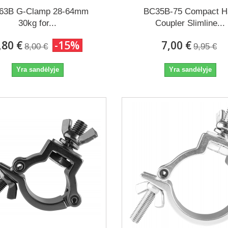
63B G-Clamp 28-64mm
BC35B-75 Compact H
30kg for...
Coupler Slimline...
,80 €
-15%
7,00 €
8,00 €
9,95 €
Yra sandėlyje
Yra sandėlyje