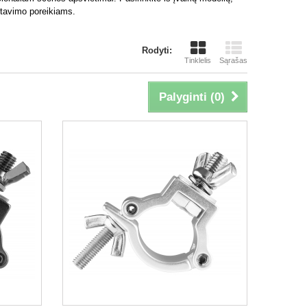
ntavimo poreikiams.
Rodyti:
Tinklelis
Sąrašas
Palyginti (
0
)