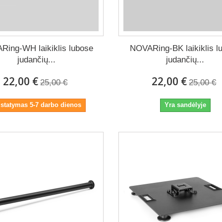
Ring-WH laikiklis lubose
NOVARing-BK laikiklis l
judančių...
judančių...
22,00 €
22,00 €
25,00 €
25,00 €
istatymas 5-7 darbo dienos
Yra sandėlyje