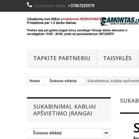
Susisiekite dabar:
+37067225579
TAPKITE PARTNERIU
TAISYKLĖS
Home
Šviesos efektai
Sukabinimai, kabliai apšvieti
SUKAB
SUKABINIMAI, KABLIAI
APŠVIETIMO ĮRANGAI
Šviesos efektai
Apš