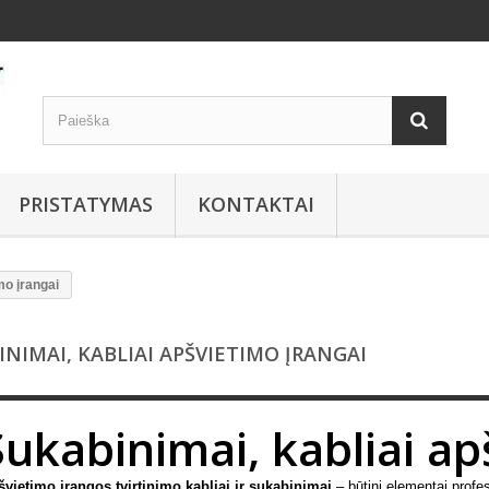
PRISTATYMAS
KONTAKTAI
mo įrangai
INIMAI, KABLIAI APŠVIETIMO ĮRANGAI
Sukabinimai, kabliai ap
vietimo įrangos tvirtinimo kabliai ir sukabinimai
– būtini elementai profes