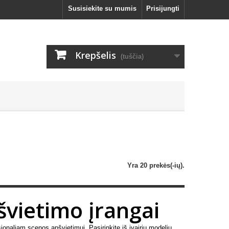
Susisiekite su mumis
Prisijungti
Krepšelis
(tuščia)
Yra 20 prekės(-ių).
švietimo įrangai
ionaliam scenos apšvietimui. Pasirinkite iš įvairių modelių,