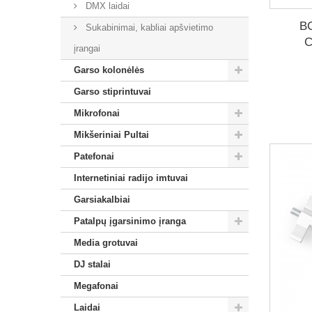
DMX laidai
BC
Sukabinimai, kabliai apšvietimo
C
įrangai
Garso kolonėlės
Garso stiprintuvai
Mikrofonai
Mikšeriniai Pultai
Patefonai
Internetiniai radijo imtuvai
Garsiakalbiai
Patalpų įgarsinimo įranga
Media grotuvai
DJ stalai
Megafonai
Laidai