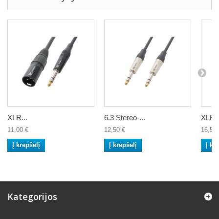
XLR...
6.3 Stereo-...
XLR..
11,00 €
12,50 €
16,50 
Į krepšelį
Į krepšelį
Į kr
Kategorijos