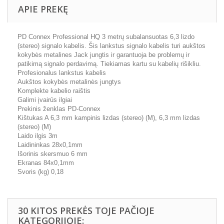
APIE PREKĘ
PD Connex Professional HQ 3 metrų subalansuotas 6,3 lizdo
(stereo) signalo kabelis. Šis lankstus signalo kabelis turi aukštos
kokybės metalines Jack jungtis ir garantuoja be problemų ir
patikimą signalo perdavimą. Tiekiamas kartu su kabelių rišikliu.
Profesionalus lankstus kabelis
Aukštos kokybės metalinės jungtys
Komplekte kabelio raištis
Galimi įvairūs ilgiai
Prekinis ženklas PD-Connex
Kištukas A 6,3 mm kampinis lizdas (stereo) (M), 6,3 mm lizdas
(stereo) (M)
Laido ilgis 3m
Laidininkas 28x0,1mm
Išorinis skersmuo 6 mm
Ekranas 84x0,1mm
Svoris (kg) 0,18
30 KITOS PREKĖS TOJE PAČIOJE
KATEGORIJOJE: