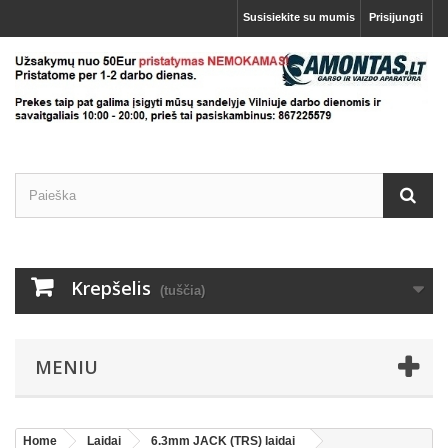
Susisiekite su mumis
Prisijungti
Krepšelis
(tuščia)
MENIU
Home
Laidai
6.3mm JACK (TRS) laidai