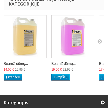
KATEGORIJOJE:
BeamZ dūmų...
BeamZ dūmų...
Beam
14,00 €
16,95 €
19,00 €
22,95 €
17,00 
Į krepšelį
Į krepšelį
Į kr
Kategorijos