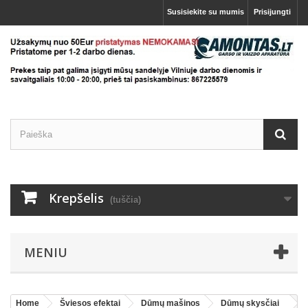
Susisiekite su mumis
Prisijungti
Krepšelis
(tuščia)
MENIU
Home
Šviesos efektai
Dūmų mašinos
Dūmų skysčiai