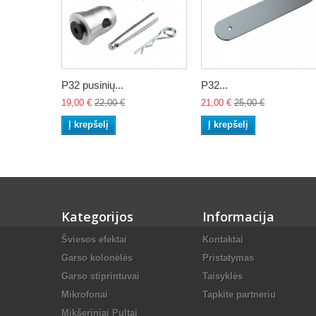
P32 pusinių...
P32...
19,00 €
22,00 €
21,00 €
25,00 €
Į krepšelį
Į krepšelį
Kategorijos
Informacija
Šviesos efektai
Kontaktai
Garso kolonėlės
Pristatymas
Garso stiprintuvai
Taisyklės
Mikrofonai
Tapkite partneriu
Mikšeriniai Pultai