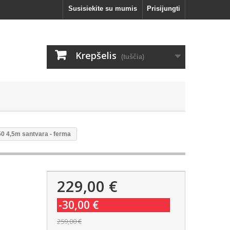
Susisiekite su mumis
Prisijungti
Krepšelis
(tuščia)
0 4,5m santvara - ferma
229,00 €
-30,00 €
259,00 €