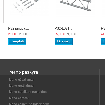
P32 jungčių...
P32-L021...
P3
25,00 €
28,00 €
35,00 €
39,00 €
41
Į krepšelį
Į krepšelį
Į
Mano paskyra
Mano užsakymai
Mano grąžinimai
Mano suteiktos nuolaidos
Mano adresai
Mano asmeninė informacija