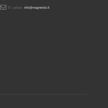
El. paštas:
info@magnetola.lt