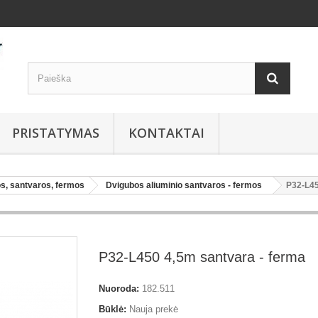
PRISTATYMAS
KONTAKTAI
os, santvaros, fermos
Dvigubos aliuminio santvaros - fermos
P32-L45
P32-L450 4,5m santvara - ferma
Nuoroda:
182.511
Būklė:
Nauja prekė