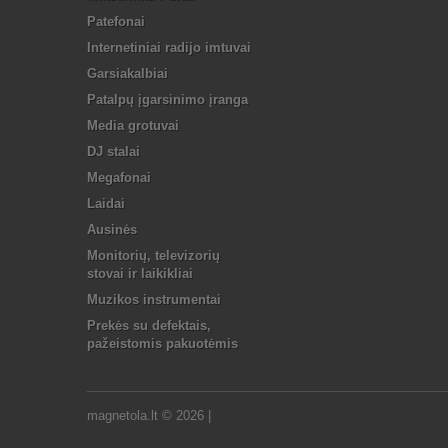
Patefonai
Internetiniai radijo imtuvai
Garsiakalbiai
Patalpų įgarsinimo įranga
Media grotuvai
DJ stalai
Megafonai
Laidai
Ausinės
Monitorių, televizorių
stovai ir laikikliai
Muzikos instrumentai
Prekės su defektais,
pažeistomis pakuotėmis
magnetola.lt ©
2026
|