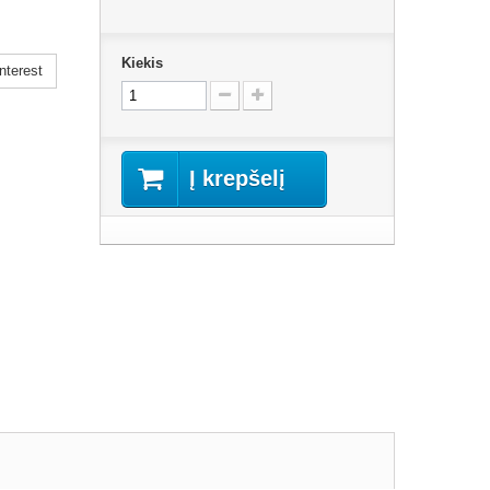
Kiekis
nterest
Į krepšelį