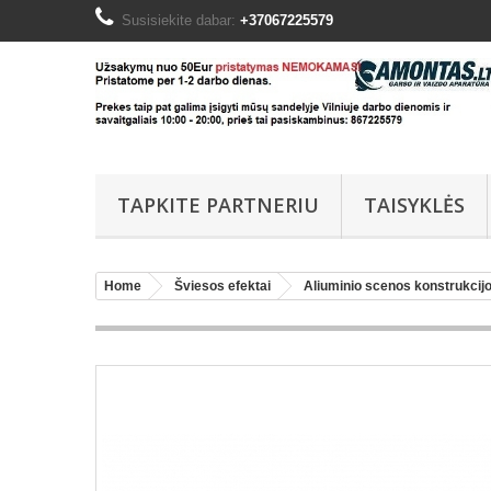
Susisiekite dabar:
+37067225579
TAPKITE PARTNERIU
TAISYKLĖS
Home
Šviesos efektai
Aliuminio scenos konstrukcij