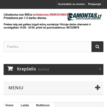
Susisiekite su mumis
Prisijungti
Krepšelis
(tuščia)
MENIU
Home
Laidai
Multikorai