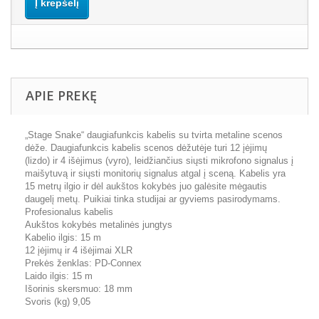
Į krepšelį
APIE PREKĘ
„Stage Snake“ daugiafunkcis kabelis su tvirta metaline scenos
dėže. Daugiafunkcis kabelis scenos dėžutėje turi 12 įėjimų
(lizdo) ir 4 išėjimus (vyro), leidžiančius siųsti mikrofono signalus į
maišytuvą ir siųsti monitorių signalus atgal į sceną. Kabelis yra
15 metrų ilgio ir dėl aukštos kokybės juo galėsite mėgautis
daugelį metų. Puikiai tinka studijai ar gyviems pasirodymams.
Profesionalus kabelis
Aukštos kokybės metalinės jungtys
Kabelio ilgis: 15 m
12 įėjimų ir 4 išėjimai XLR
Prekės ženklas: PD-Connex
Laido ilgis: 15 m
Išorinis skersmuo: 18 mm
Svoris (kg) 9,05