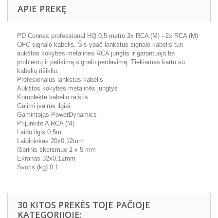
APIE PREKĘ
PD Connex professional HQ 0,5 metro 2x RCA (M) - 2x RCA (M)
OFC signalo kabelis. Šis ypač lankstus signalo kabelis turi
aukštos kokybės metalines RCA jungtis ir garantuoja be
problemų ir patikimą signalo perdavimą. Tiekiamas kartu su
kabelių rišikliu.
Profesionalus lankstus kabelis
Aukštos kokybės metalinės jungtys
Komplekte kabelio raištis
Galimi įvairūs ilgiai
Gamintojas PowerDynamics
Prijunkite A RCA (M)
Laido ilgis 0,5m
Laidininkas 20x0,12mm
Išorinis skersmuo 2 x 5 mm
Ekranas 32x0,12mm
Svoris (kg) 0,1
30 KITOS PREKĖS TOJE PAČIOJE
KATEGORIJOJE: