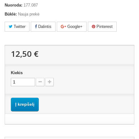
Nuoroda:
177.087
Būklė:
Nauja prekė
Twitter
Dalintis
Google+
Pinterest
12,50 €
Kiekis
Į krepšelį