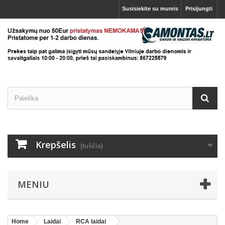
Susisiekite su mumis
Prisijungti
Krepšelis
(tuščia)
MENIU
Home
Laidai
RCA laidai