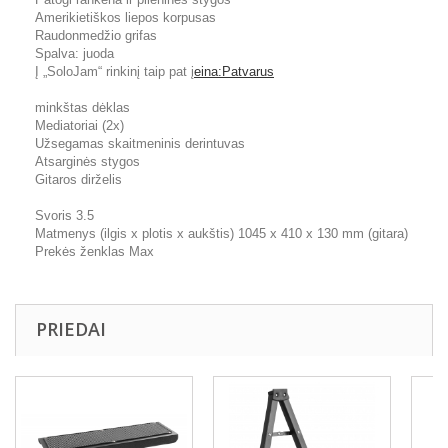
Amerikietiškos liepos korpusas
Raudonmedžio grifas
Spalva: juoda
Į „SoloJam“ rinkinį taip pat į
eina:Patvarus
minkštas dėklas
Mediatoriai (2x)
Užsegamas skaitmeninis derintuvas
Atsarginės stygos
Gitaros dirželis
Svoris 3.5
Matmenys (ilgis x plotis x aukštis) 1045 x 410 x 130 mm (gitara)
Prekės ženklas Max
PRIEDAI