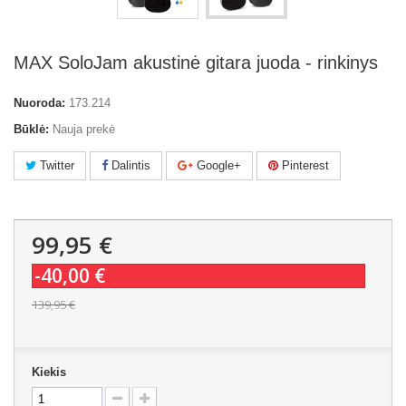
MAX SoloJam akustinė gitara juoda - rinkinys
Nuoroda:
173.214
Būklė:
Nauja prekė
Twitter
Dalintis
Google+
Pinterest
99,95 €
-40,00 €
139,95 €
Kiekis