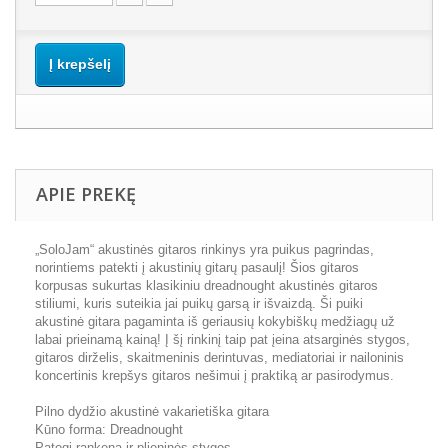
Į krepšelį
APIE PREKĘ
„SoloJam“ akustinės gitaros rinkinys yra puikus pagrindas,
norintiems patekti į akustinių gitarų pasaulį! Šios gitaros
korpusas sukurtas klasikiniu dreadnought akustinės gitaros
stiliumi, kuris suteikia jai puikų garsą ir išvaizdą. Ši puiki
akustinė gitara pagaminta iš geriausių kokybiškų medžiagų už
labai prieinamą kainą! Į šį rinkinį taip pat įeina atsarginės stygos,
gitaros dirželis, skaitmeninis derintuvas, mediatoriai ir nailoninis
koncertinis krepšys gitaros nešimui į praktiką ar pasirodymus.
Pilno dydžio akustinė vakarietiška gitara
Kūno forma: Dreadnought
Patogi rankena ir plieninės stygos