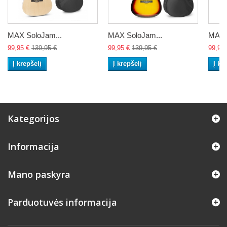
MAX SoloJam...
MAX SoloJam...
MAX 
99,95 €
139,95 €
99,95 €
139,95 €
99,95 
Į krepšelį
Į krepšelį
Į kr
Kategorijos
Informacija
Mano paskyra
Parduotuvės informacija