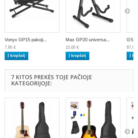
Vonyx GP15 pakoji...
Max GP20 universa...
GST15
7,95 €
15,00 €
87,00 
Į krepšelį
Į krepšelį
Į kr
7 KITOS PREKĖS TOJE PAČIOJE
KATEGORIJOJE: