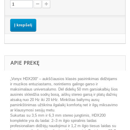
Į krepšelį
APIE PREKĘ
„Vonyx HDX200“ – aukščiausios klasės pasirinkimas didžėjams
ir muzikos entuziastams, norintiems galingo garso ir
maksimalaus universalumo. Dėl didelių 50 mm garsiakalbių šios
ausinės skleidžia sodrų bosą, aiškų stereo garsą ir platų dažnių
atsaką nuo 20 Hz iki 20 kHz. Minkštas baltymų ausų
paminkštinimas užtikrina ilgalaikį komfortą net ir ilgų miksavimo
ar klausymosi sesijų metu.
Sukurtas su 3,5 mm ir 6,3 mm stereo jungtimis, HDX200
komplekte yra du laidai: 2–3 m ilgio spiralinis laidas
profesionaliam didžėjų naudojimui ir 1,2 m ilgio tiesus laidas su