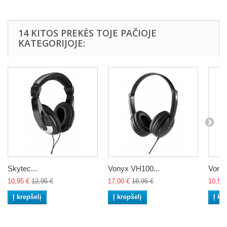
14 KITOS PREKĖS TOJE PAČIOJE
KATEGORIJOJE:
Skytec...
Vonyx VH100...
Vonyx
10,95 €
12,95 €
17,00 €
18,95 €
10,50 
Į krepšelį
Į krepšelį
Į kr