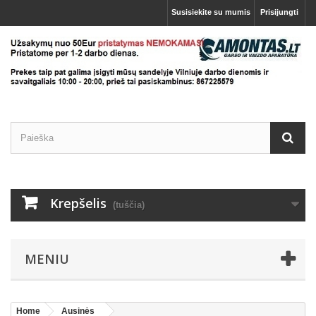
Susisiekite su mumis
Prisijungti
Krepšelis
(tuščia)
MENIU
Home
Ausinės