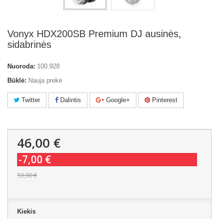
Vonyx HDX200SB Premium DJ ausinės,
sidabrinės
Nuoroda:
100.928
Būklė:
Nauja prekė
Twitter
Dalintis
Google+
Pinterest
46,00 €
-7,00 €
53,00 €
Kiekis