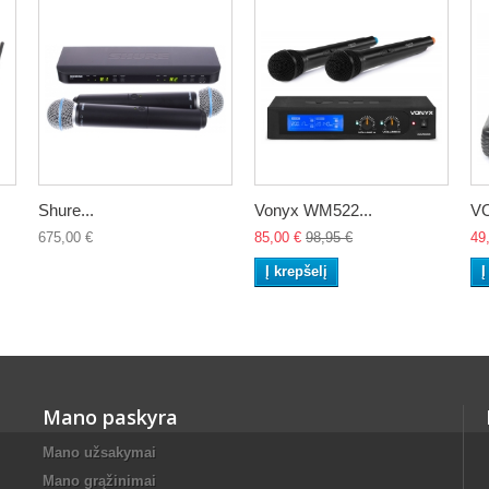
Shure...
Vonyx WM522...
VO
675,00 €
85,00 €
98,95 €
49
Į krepšelį
Į
Mano paskyra
Mano užsakymai
Mano grąžinimai