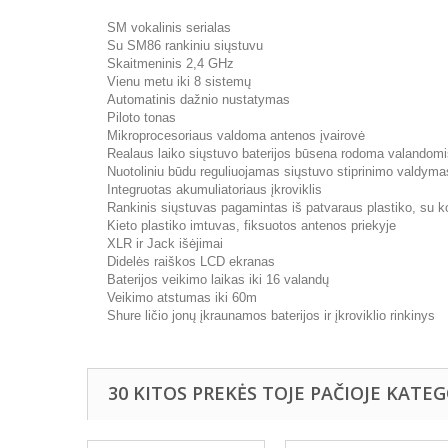
SM vokalinis serialas
Su SM86 rankiniu siųstuvu
Skaitmeninis 2,4 GHz
Vienu metu iki 8 sistemų
Automatinis dažnio nustatymas
Piloto tonas
Mikroprocesoriaus valdoma antenos įvairovė
Realaus laiko siųstuvo baterijos būsena rodoma valandomi
Nuotoliniu būdu reguliuojamas siųstuvo stiprinimo valdyma
Integruotas akumuliatoriaus įkroviklis
Rankinis siųstuvas pagamintas iš patvaraus plastiko, su 
Kieto plastiko imtuvas, fiksuotos antenos priekyje
XLR ir Jack išėjimai
Didelės raiškos LCD ekranas
Baterijos veikimo laikas iki 16 valandų
Veikimo atstumas iki 60m
Shure ličio jonų įkraunamos baterijos ir įkroviklio rinkinys
30 KITOS PREKĖS TOJE PAČIOJE KATEG