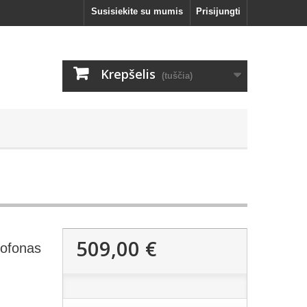
Susisiekite su mumis
Prisijungti
Krepšelis
(tuščia)
509,00 €
rofonas