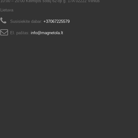
10:00 – 20:00 Kelmijos sodų 62-oji g. 17A 02222 Vilnius
Lietuva
Susisiekite dabar:
+37067225579
El. paštas:
info@magnetola.lt