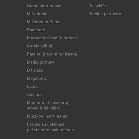
Garso stiprintuvai
Taisyklės
Mikrofonai
Tapkite partneriu
Mikšeriniai Pultai
Patefonai
Internetiniai radijo imtuvai
Garsiakalbiai
Patalpų įgarsinimo įranga
Media grotuvai
DJ stalai
Megafonai
Laidai
Ausinės
Monitorių, televizorių
stovai ir laikikliai
Muzikos instrumentai
Prekės su defektais,
pažeistomis pakuotėmis