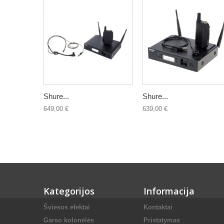
Shure...
Shure...
649,00 €
639,00 €
Kategorijos
Informacija
Šviesos efektai
Kontaktai
Garso kolonėlės
Pristatymas