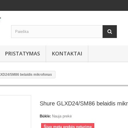
PRISTATYMAS
KONTAKTAI
XD24/SM86 belaidis mikrofonas
Shure GLXD24/SM86 belaidis mik
Būklė:
Nauja prekė
Šiuo metu prekės neturime