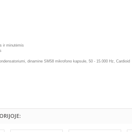
s ir minutėmis
s
kondensatoriumi, dinamine SM58 mikrofono kapsule, 50 - 15.000 Hz, Cardioid
ORIJOJE: