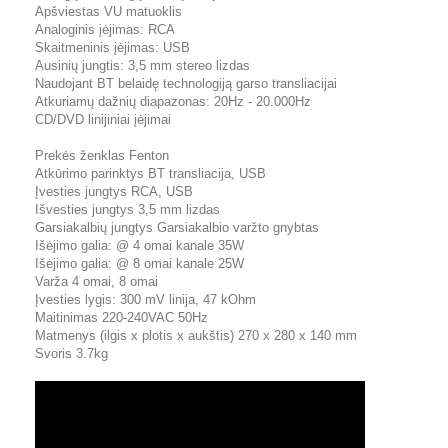
Apšviestas VU matuoklis
Analoginis įėjimas: RCA
Skaitmeninis įėjimas: USB
Ausinių jungtis: 3,5 mm stereo lizdas
Naudojant BT belaidę technologiją garso transliacijai
Atkuriamų dažnių diapazonas: 20Hz - 20.000Hz
CD/DVD linijiniai įėjimai
Prekės ženklas Fenton
Atkūrimo parinktys BT transliacija, USB
Įvesties jungtys RCA, USB
Išvesties jungtys 3,5 mm lizdas
Garsiakalbių jungtys Garsiakalbio varžto gnybtas
Išėjimo galia: @ 4 omai kanale 35W
Išėjimo galia: @ 8 omai kanale 25W
Varža 4 omai, 8 omai
Įvesties lygis: 300 mV linija, 47 kOhm
Maitinimas 220-240VAC 50Hz
Matmenys (ilgis x plotis x aukštis) 270 x 280 x 140 mm
Svoris 3.7kg