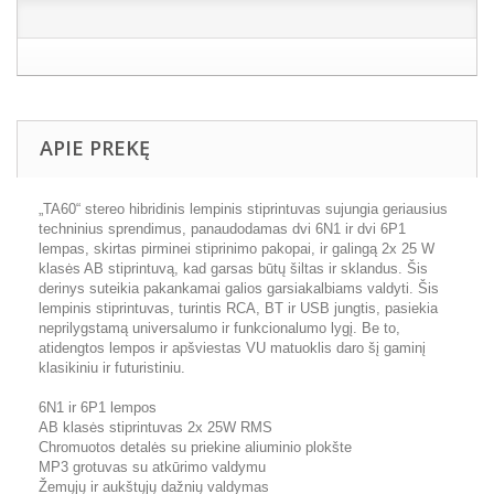
APIE PREKĘ
„TA60“ stereo hibridinis lempinis stiprintuvas sujungia geriausius
techninius sprendimus, panaudodamas dvi 6N1 ir dvi 6P1
lempas, skirtas pirminei stiprinimo pakopai, ir galingą 2x 25 W
klasės AB stiprintuvą, kad garsas būtų šiltas ir sklandus. Šis
derinys suteikia pakankamai galios garsiakalbiams valdyti. Šis
lempinis stiprintuvas, turintis RCA, BT ir USB jungtis, pasiekia
neprilygstamą universalumo ir funkcionalumo lygį. Be to,
atidengtos lempos ir apšviestas VU matuoklis daro šį gaminį
klasikiniu ir futuristiniu.
6N1 ir 6P1 lempos
AB klasės stiprintuvas 2x 25W RMS
Chromuotos detalės su priekine aliuminio plokšte
MP3 grotuvas su atkūrimo valdymu
Žemųjų ir aukštųjų dažnių valdymas