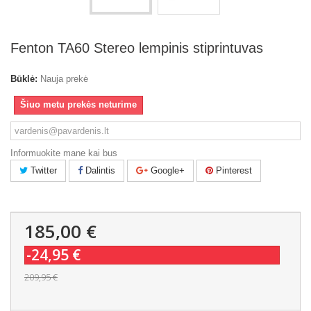
Fenton TA60 Stereo lempinis stiprintuvas
Būklė:
Nauja prekė
Šiuo metu prekės neturime
Informuokite mane kai bus
Twitter
Dalintis
Google+
Pinterest
185,00 €
-24,95 €
209,95 €