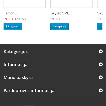
Fenton...
Skytec SPL...
Skyte
99,95 €
129,95 €
99,95 €
109,9
Į krepšelį
Į krepšelį
Į kr
Kategorijos
Informacija
Mano paskyra
Parduotuvės informacija