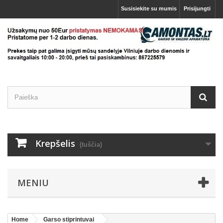
Susisiekite su mumis
Prisijungti
Krepšelis
(tuščia)
MENIU
Home
Garso stiprintuvai