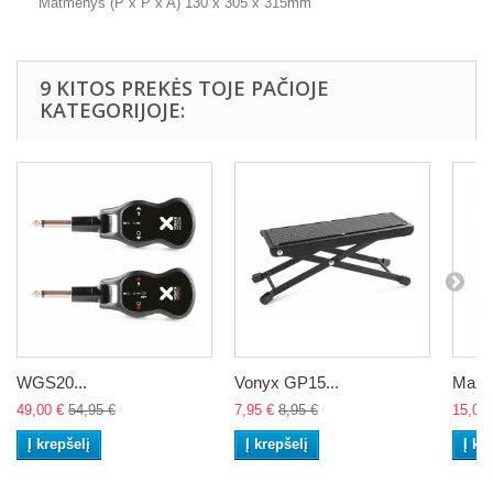
Matmenys (P x P x A) 130 x 305 x 315mm
9 KITOS PREKĖS TOJE PAČIOJE
KATEGORIJOJE:
WGS20...
Vonyx GP15...
Max 
49,00 €
54,95 €
7,95 €
8,95 €
15,00 
Į krepšelį
Į krepšelį
Į kr