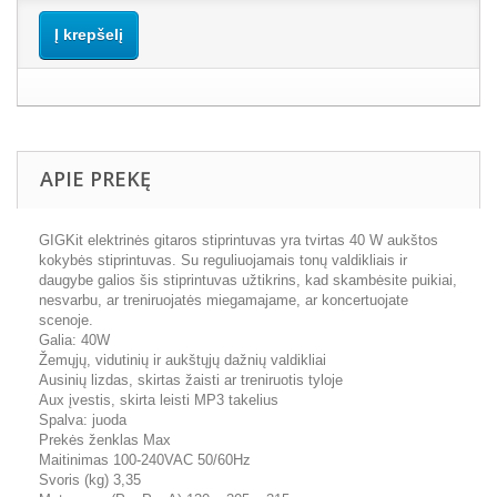
Į krepšelį
APIE PREKĘ
GIGKit elektrinės gitaros stiprintuvas yra tvirtas 40 W aukštos
kokybės stiprintuvas. Su reguliuojamais tonų valdikliais ir
daugybe galios šis stiprintuvas užtikrins, kad skambėsite puikiai,
nesvarbu, ar treniruojatės miegamajame, ar koncertuojate
scenoje.
Galia: 40W
Žemųjų, vidutinių ir aukštųjų dažnių valdikliai
Ausinių lizdas, skirtas žaisti ar treniruotis tyloje
Aux įvestis, skirta leisti MP3 takelius
Spalva: juoda
Prekės ženklas Max
Maitinimas 100-240VAC 50/60Hz
Svoris (kg) 3,35