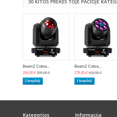
30 KITOS PREKĖS TOJE PAČIOJE KATEG
BeamZ Cobra...
BeamZ Cobra...
259,00 €
399,00 €
279,00 €
419,00 €
Į krepšelį
Į krepšelį
Kategorijos
Informacija