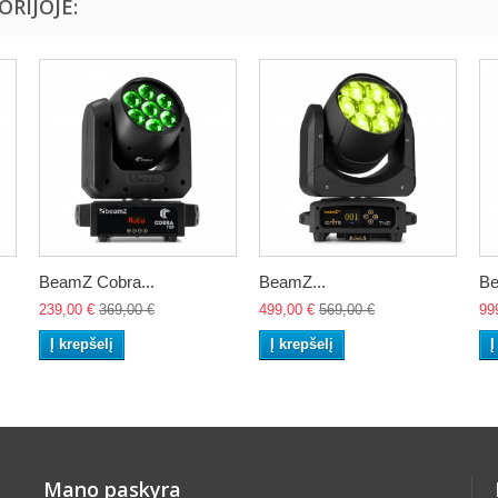
ORIJOJE:
BeamZ Cobra...
BeamZ...
Be
239,00 €
369,00 €
499,00 €
569,00 €
99
Į krepšelį
Į krepšelį
Į
Mano paskyra