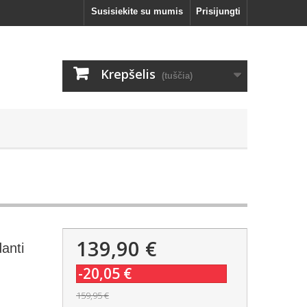
Susisiekite su mumis
Prisijungti
Krepšelis
(tuščia)
139,90 €
anti
-20,05 €
159,95 €