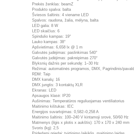
Prekės ženklas: beamZ
Produkto spalva: balta
Šviesos šaltinis: 4 viename LED
Spalvos: raudona, žalia, mėlyna, balta
LED galia: 8 W
LED skaičius: 6
Spindulio kampas: 19°
Lauko kampas: 38°
Apšvietimas: 6,658 lx @ 1 m
Galvutės judėjimas: paslinkimas 540°
Galvutės judėjimas: pakreipimas 270°
Blyksnių dažnis per sekundę: 1–30 Hz
Režimai: automatinės programos, DMX, Pagrindinis/pavald
RDM: Taip
DMX kanalų: 16
DMX jungtis: 3 kontaktų XLR
Ekranas: LED
Apsaugos klasė: IP20
Aušinimas: Temperatūros reguliuojamas ventiliatorius
Maitinimo kištukas: IEC
Energijos suvartojimas: 0,582–0,258 A
Maitinimo šaltinis: 100–240 V kintamoji srovė, 50/60 Hz
Matmenys (ilgis x plotis x aukštis): 170 x 170 x 240 mm
Svoris (kg): 2,5
Pridedami priedai: tvirtinimo laikiklis, maitinimo laidas