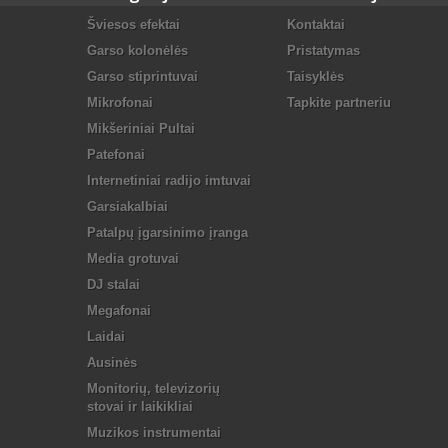
Šviesos efektai
Kontaktai
Garso kolonėlės
Pristatymas
Garso stiprintuvai
Taisyklės
Mikrofonai
Tapkite partneriu
Mikšeriniai Pultai
Patefonai
Internetiniai radijo imtuvai
Garsiakalbiai
Patalpų įgarsinimo įranga
Media grotuvai
DJ stalai
Megafonai
Laidai
Ausinės
Monitorių, televizorių
stovai ir laikikliai
Muzikos instrumentai