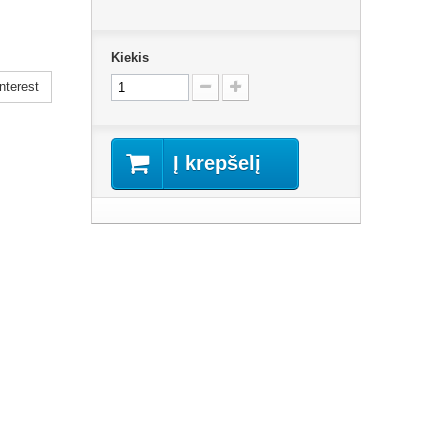
Kiekis
nterest
Į krepšelį