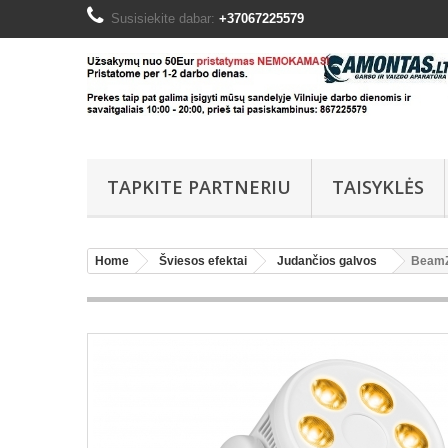
Susisiekite dabar:
+37067225579
TAPKITE PARTNERIU
TAISYKLĖS
Home
Šviesos efektai
Judančios galvos
BeamZ