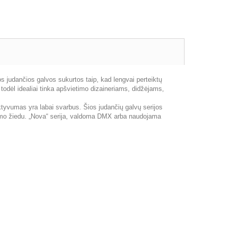
os judančios galvos sukurtos taip, kad lengvai perteiktų
 todėl idealiai tinka apšvietimo dizaineriams, didžėjams,
ktyvumas yra labai svarbus. Šios judančių galvų serijos
tinimo žiedu. „Nova“ serija, valdoma DMX arba naudojama