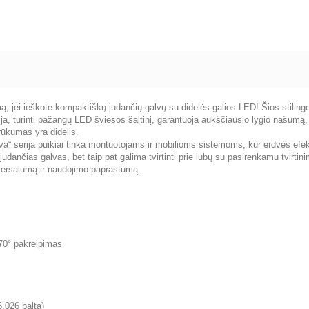
ą, jei ieškote kompaktiškų judančių galvų su didelės galios LED! Šios stiling
ija, turinti pažangų LED šviesos šaltinį, garantuoja aukščiausio lygio našumą,
rūkumas yra didelis.
va“ serija puikiai tinka montuotojams ir mobilioms sistemoms, kur erdvės efe
 judančias galvas, bet taip pat galima tvirtinti prie lubų su pasirenkamu tvir
iversalumą ir naudojimo paprastumą.
270° pakreipimas
6.026 balta)