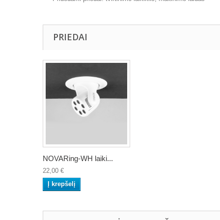
PRIEDAI
NOVARing-WH laiki...
22,00 €
Į krepšelį