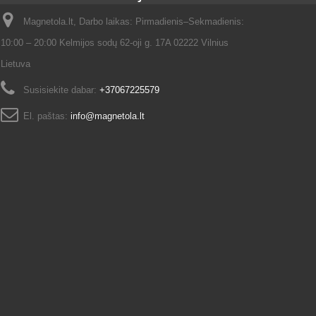
Magnetola.lt, Darbo laikas: Pirmadienis–Sekmadienis:
10:00 – 20:00 Kelmijos sodų 62-oji g. 17A 02222 Vilnius
Lietuva
Susisiekite dabar:
+37067225579
El. paštas:
info@magnetola.lt