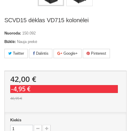
SCVD15 dėklas VD715 kolonėlei
Nuoroda:
150.092
Būklė:
Nauja prekė
Twitter
Dalintis
Google+
Pinterest
42,00 €
-4,95 €
46,95 €
Kiekis