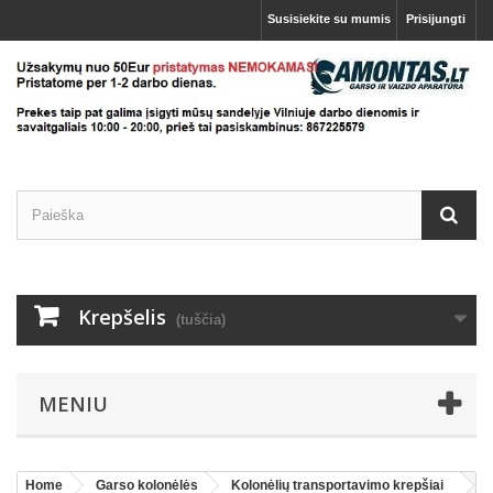
Susisiekite su mumis
Prisijungti
Krepšelis
(tuščia)
MENIU
Home
Garso kolonėlės
Kolonėlių transportavimo krepšiai