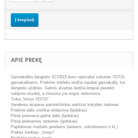
Į krepšelį
APIE PREKĘ
Garsiakalbio dangtelis SCVD15 buvo specialiai sukurtas VD715
garsiakalbiams. Priekinis tinklelis leidžia naudoti garsiakalbį, kai
dangtelis uždėtas. Galinis atvartas leidžia lengvai pasiekti
valdymo skydelį, o šonuose yra angos rankenoms.
Tinka „Vonyx VD715“
Vandeniui atsparus paminkštintas aukštos kokybės nailonas
Priekinė dalis visiškai atidaroma (lipdukas)
Pilnai prieinama galinė dalis (lipdukas)
Pilnai prieinamos rankenos (lipdukas)
Papildomas maišelis priedams (laidams, mikrofonams ir kt.)
Prekės ženklas: „Vonyx“
Produkto spalva: juoda