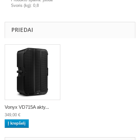
Svoris (kg): 0,8
PRIEDAI
Vonyx VD715A akty...
349,00 €
Į krepšelį