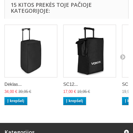
15 KITOS PREKĖS TOJE PAČIOJE
KATEGORIJOJE:
Dėklas...
SC12...
SC15.
34,00 €
39,95 €
17,00 €
19,95 €
19,95 
Į krepšelį
Į krepšelį
Į kr
Kategorijos