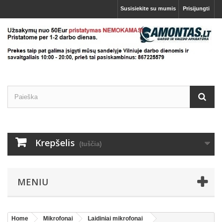
Susisiekite su mumis
Prisijungti
Krepšelis
(tuščia)
MENIU
Home
Mikrofonai
Laidiniai mikrofonai