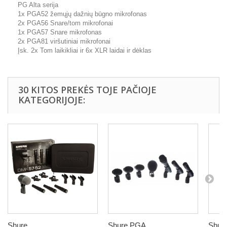
PG Alta serija
1x PGA52 žemųjų dažnių būgno mikrofonas
2x PGA56 Snare/tom mikrofonai
1x PGA57 Snare mikrofonas
2x PGA81 viršutiniai mikrofonai
Įsk. 2x Tom laikikliai ir 6x XLR laidai ir dėklas
30 KITOS PREKĖS TOJE PAČIOJE
KATEGORIJOJE:
Shure...
Shure PGA...
Shure