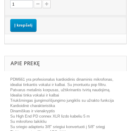
Į krepšelį
APIE PREKĘ
PDM661 yra profesionalus kardioidinis dinaminis mikrofonas,
idealiai tinkantis vokalui ir kalbai. Su įmontuotu pop filtru.
Patvarus metalinis korpusas, užtikrinantis tvirtą naudojimą.
Idealiai tinka vokalui ir kalbai
Triukšmingas įjungimo/išjungimo jungiklis su užrakto funkcija
Kardioidinė charakteristika
Dinamiškas ir vienakryptis
Su High End PD connex XLR lizdo kabeliu 5 m
Su mikrofono laikikliu
Su sriegio adapteriu 3/8" sriegiui konvertuoti į 5/8" sriegį