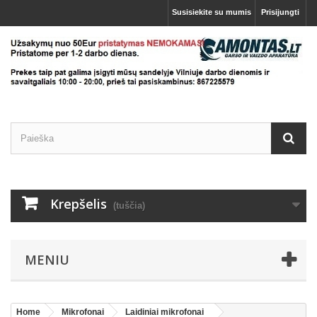
Susisiekite su mumis
Prisijungti
Krepšelis
(tuščia)
MENIU
Home
Mikrofonai
Laidiniai mikrofonai