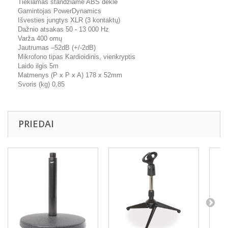
Tiekiamas standžiame ABS dėkle
Gamintojas PowerDynamics
Išvesties jungtys XLR (3 kontaktų)
Dažnio atsakas 50 - 13 000 Hz
Varža 400 omų
Jautrumas –52dB (+/-2dB)
Mikrofono tipas Kardioidinis, vienkryptis
Laido ilgis 5m
Matmenys (P x P x A) 178 x 52mm
Svoris (kg) 0,85
PRIEDAI