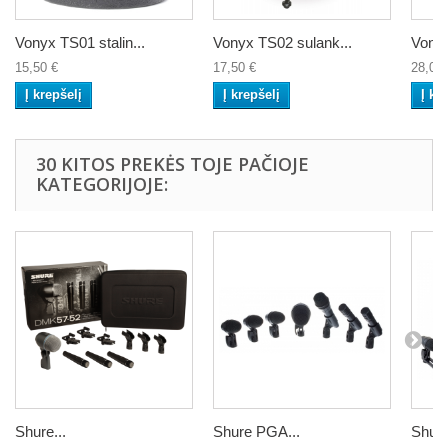
Vonyx TS01 stalin...
Vonyx TS02 sulank...
Vonyx
15,50 €
17,50 €
28,00 
Į krepšelį
Į krepšelį
Į kr
30 KITOS PREKĖS TOJE PAČIOJE
KATEGORIJOJE:
Shure...
Shure PGA...
Shure