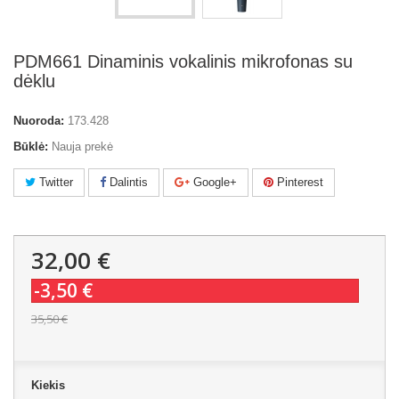
PDM661 Dinaminis vokalinis mikrofonas su
dėklu
Nuoroda:
173.428
Būklė:
Nauja prekė
Twitter
Dalintis
Google+
Pinterest
32,00 €
-3,50 €
35,50 €
Kiekis