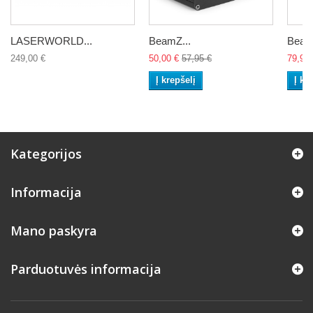
LASERWORLD...
BeamZ...
BeamZ
249,00 €
50,00 €
57,95 €
79,90 
Į krepšelį
Į kr
Kategorijos
Informacija
Mano paskyra
Parduotuvės informacija