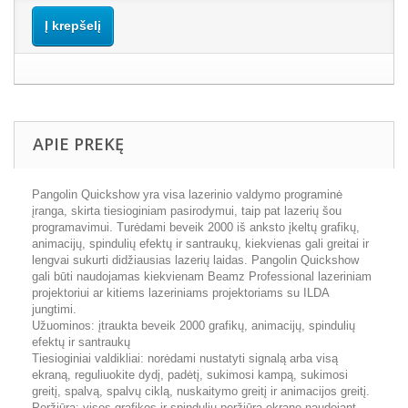
Į krepšelį
APIE PREKĘ
Pangolin Quickshow yra visa lazerinio valdymo programinė
įranga, skirta tiesioginiam pasirodymui, taip pat lazerių šou
programavimui. Turėdami beveik 2000 iš anksto įkeltų grafikų,
animacijų, spindulių efektų ir santraukų, kiekvienas gali greitai ir
lengvai sukurti didžiausias lazerių laidas. Pangolin Quickshow
gali būti naudojamas kiekvienam Beamz Professional lazeriniam
projektoriui ar kitiems lazeriniams projektoriams su ILDA
jungtimi.
Užuominos: įtraukta beveik 2000 grafikų, animacijų, spindulių
efektų ir santraukų
Tiesioginiai valdikliai: norėdami nustatyti signalą arba visą
ekraną, reguliuokite dydį, padėtį, sukimosi kampą, sukimosi
greitį, spalvą, spalvų ciklą, nuskaitymo greitį ir animacijos greitį.
Peržiūra: visos grafikos ir spindulių peržiūra ekrane naudojant