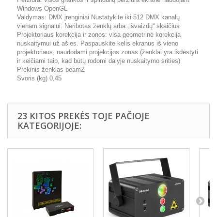
Windows OpenGL
Valdymas: DMX įrenginiai Nustatykite iki 512 DMX kanalų
vienam signalui. Neribotas ženklų arba „išvaizdų“ skaičius
Projektoriaus korekcija ir zonos: visa geometrinė korekcija
nuskaitymui už ašies. Paspauskite kelis ekranus iš vieno
projektoriaus, naudodami projekcijos zonas (ženklai yra išdėstyti
ir keičiami taip, kad būtų rodomi dalyje nuskaitymo srities)
Prekinis ženklas beamZ
Svoris (kg) 0,45
23 KITOS PREKĖS TOJE PAČIOJE
KATEGORIJOJE: