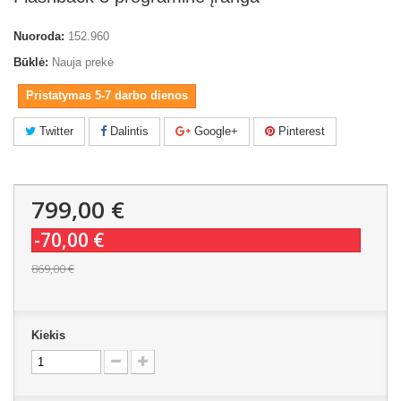
Nuoroda:
152.960
Būklė:
Nauja prekė
Pristatymas 5-7 darbo dienos
Twitter
Dalintis
Google+
Pinterest
799,00 €
-70,00 €
869,00 €
Kiekis