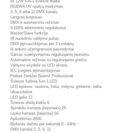
6x 12W 6-in-1 šviesos diodai
RGBWA-UV spalvų maišymas
3, 5, 6 arba 11 DMX kanalų
Lengvas korpusas
DMX ir autonominis režimas
0-100% elektroninis reguliatorius
Master/Slave funkcija
IR nuotolinio valdymo pultas
DMX įėjimas/išėjimas per 3 kontaktų
Iš anksto užprogramuoti pasirodymai
Garsas suaktyvinamas reguliuojamu jautrumu
Automatinis režimas su reguliuojamu greičiu
Valdymo skydelis su LED ekranu
IEC jungties įėjimas/išėjimas
Prekės ženklas Beamz Professional
Šviesos šaltinis 6-in-1 LED
LED spalvos: raudona, žalia, mėlyna, gintarinė, balta,
ultravioletinė
LED galia 12
Šviesos diodų kiekis 6
Spindulio kampas (laipsniais) 26
Lauko kampas (laipsniai) 50
Apšvietimas 2600
Blykstės dažnis per sekundę 0 - 24Hz
DMX kanalai 3, 5, 6, 11