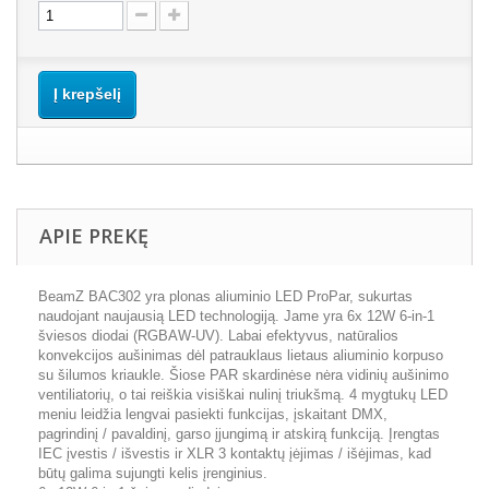
Į krepšelį
APIE PREKĘ
BeamZ BAC302 yra plonas aliuminio LED ProPar, sukurtas
naudojant naujausią LED technologiją. Jame yra 6x 12W 6-in-1
šviesos diodai (RGBAW-UV). Labai efektyvus, natūralios
konvekcijos aušinimas dėl patrauklaus lietaus aliuminio korpuso
su šilumos kriaukle. Šiose PAR skardinėse nėra vidinių aušinimo
ventiliatorių, o tai reiškia visiškai nulinį triukšmą. 4 mygtukų LED
meniu leidžia lengvai pasiekti funkcijas, įskaitant DMX,
pagrindinį / pavaldinį, garso įjungimą ir atskirą funkciją. Įrengtas
IEC įvestis / išvestis ir XLR 3 kontaktų įėjimas / išėjimas, kad
būtų galima sujungti kelis įrenginius.