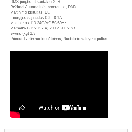
DMX jungtis, 3 kontaktų XLR
Režimai Automatinės programos, DMX
Maitinimo kištukas IEC
Energijos sąnaudos 0,3 - 0,1A
Maitinimas 110-240VAC 50/60Hz
Matmenys (P x P x A) 200 x 200 x 83
Svoris (kg) 1.3
Priedai Tvirtinimo kronšteinas, Nuotolinio valdymo pultas