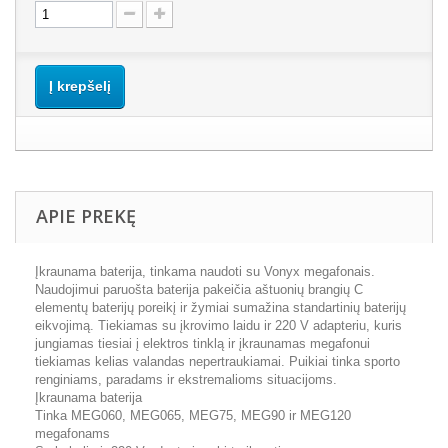
Į krepšelį
APIE PREKĘ
Įkraunama baterija, tinkama naudoti su Vonyx megafonais.
Naudojimui paruošta baterija pakeičia aštuonių brangių C
elementų baterijų poreikį ir žymiai sumažina standartinių baterijų
eikvojimą. Tiekiamas su įkrovimo laidu ir 220 V adapteriu, kuris
jungiamas tiesiai į elektros tinklą ir įkraunamas megafonui
tiekiamas kelias valandas nepertraukiamai. Puikiai tinka sporto
renginiams, paradams ir ekstremalioms situacijoms.
Įkraunama baterija
Tinka MEG060, MEG065, MEG75, MEG90 ir MEG120
megafonams