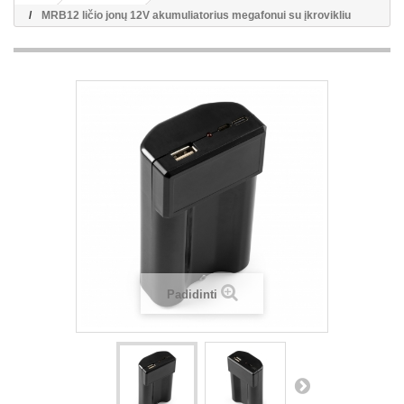
MRB12 ličio jonų 12V akumuliatorius megafonui su įkrovikliu
Padidinti