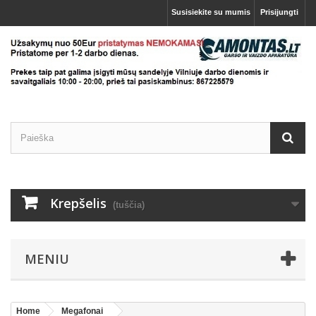
Susisiekite su mumis
Prisijungti
Krepšelis
(tuščia)
MENIU
Home
Megafonai