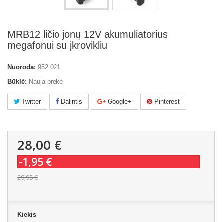
MRB12 ličio jonų 12V akumuliatorius
megafonui su įkrovikliu
Nuoroda:
952.021
Būklė:
Nauja prekė
Twitter
Dalintis
Google+
Pinterest
28,00 €
-1,95 €
29,95 €
Kiekis