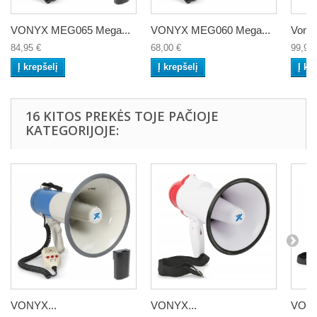
VONYX MEG065 Mega...
VONYX MEG060 Mega...
Vony
84,95 €
68,00 €
99,95 
Į krepšelį
Į krepšelį
Į kr
16 KITOS PREKĖS TOJE PAČIOJE
KATEGORIJOJE:
VONYX...
VONYX...
VONY