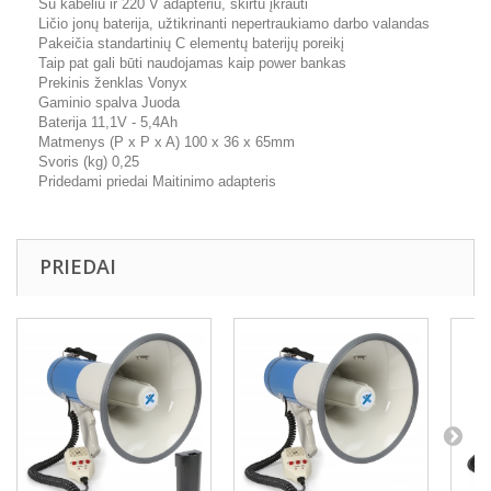
Su kabeliu ir 220 V adapteriu, skirtu įkrauti
Ličio jonų baterija, užtikrinanti nepertraukiamo darbo valandas
Pakeičia standartinių C elementų baterijų poreikį
Taip pat gali būti naudojamas kaip power bankas
Prekinis ženklas Vonyx
Gaminio spalva Juoda
Baterija 11,1V - 5,4Ah
Matmenys (P x P x A) 100 x 36 x 65mm
Svoris (kg) 0,25
Pridedami priedai Maitinimo adapteris
PRIEDAI