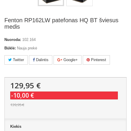
Fenton RP162LW patefonas HQ BT šviesus
medis
Nuoroda:
102.164
Būklė:
Nauja prekė
Twitter
Dalintis
Google+
Pinterest
129,95 €
-10,00 €
139,95 €
Kiekis