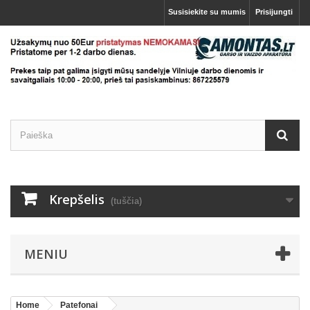
Susisiekite su mumis
Prisijungti
Krepšelis
(tuščia)
MENIU
Home
Patefonai