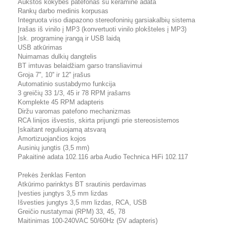
Aukštos kokybės patefonas su keramine adata
Rankų darbo medinis korpusas
Integruota viso diapazono stereofoninių garsiakalbių sistema
Įrašas iš vinilo į MP3 (konvertuoti vinilo plokšteles į MP3)
Įsk. programinę įrangą ir USB laidą
USB atkūrimas
Nuimamas dulkių dangtelis
BT imtuvas belaidžiam garso transliavimui
Groja 7'', 10'' ir 12'' įrašus
Automatinio sustabdymo funkcija
3 greičių 33 1/3, 45 ir 78 RPM įrašams
Komplekte 45 RPM adapteris
Diržu varomas patefono mechanizmas
RCA linijos išvestis, skirta prijungti prie stereosistemos
Įskaitant reguliuojamą atsvarą
Amortizuojančios kojos
Ausinių jungtis (3,5 mm)
Pakaitinė adata 102.116 arba Audio Technica HiFi 102.117
Prekės ženklas Fenton
Atkūrimo parinktys BT srautinis perdavimas
Įvesties jungtys 3,5 mm lizdas
Išvesties jungtys 3,5 mm lizdas, RCA, USB
Greičio nustatymai (RPM) 33, 45, 78
Maitinimas 100-240VAC 50/60Hz (5V adapteris)