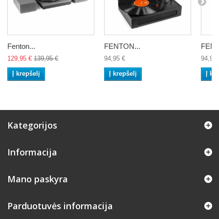
Fenton...
FENTON...
FENT
129,95 €
139,95 €
94,95 €
94,95 
Į krepšelį
Į krepšelį
Į kr
Kategorijos
Informacija
Mano paskyra
Parduotuvės informacija