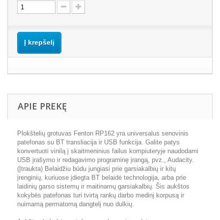
Į krepšelį
APIE PREKĘ
Plokštelių grotuvas Fenton RP162 yra universalus senovinis
patefonas su BT transliacija ir USB funkcija. Galite patys
konvertuoti vinilą į skaitmeninius failus kompiuteryje naudodami
USB įrašymo ir redagavimo programinę įrangą, pvz., Audacity.
(Įtraukta) Belaidžiu būdu jungiasi prie garsiakalbių ir kitų
įrenginių, kuriuose įdiegta BT belaidė technologija, arba prie
laidinių garso sistemų ir maitinamų garsiakalbių. Šis aukštos
kokybės patefonas turi tvirtą rankų darbo medinį korpusą ir
nuimamą permatomą dangtelį nuo dulkių.