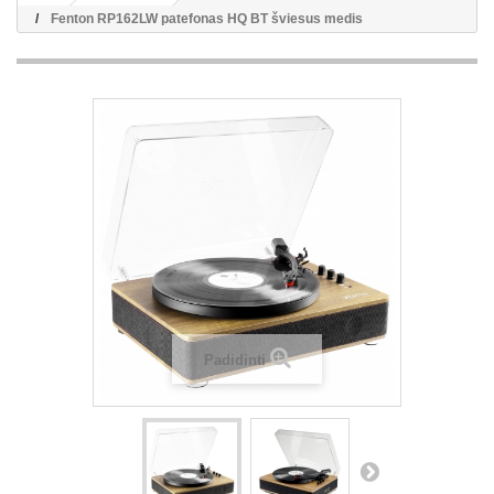
Fenton RP162LW patefonas HQ BT šviesus medis
Padidinti