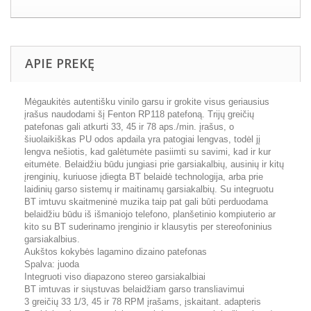
APIE PREKĘ
Mėgaukitės autentišku vinilo garsu ir grokite visus geriausius
įrašus naudodami šį Fenton RP118 patefoną. Trijų greičių
patefonas gali atkurti 33, 45 ir 78 aps./min. įrašus, o
šiuolaikiškas PU odos apdaila yra patogiai lengvas, todėl jį
lengva nešiotis, kad galėtumėte pasiimti su savimi, kad ir kur
eitumėte. Belaidžiu būdu jungiasi prie garsiakalbių, ausinių ir kitų
įrenginių, kuriuose įdiegta BT belaidė technologija, arba prie
laidinių garso sistemų ir maitinamų garsiakalbių. Su integruotu
BT imtuvu skaitmeninė muzika taip pat gali būti perduodama
belaidžiu būdu iš išmaniojo telefono, planšetinio kompiuterio ar
kito su BT suderinamo įrenginio ir klausytis per stereofoninius
garsiakalbius.
Aukštos kokybės lagamino dizaino patefonas
Spalva: juoda
Integruoti viso diapazono stereo garsiakalbiai
BT imtuvas ir siųstuvas belaidžiam garso transliavimui
3 greičių 33 1/3, 45 ir 78 RPM įrašams, įskaitant. adapteris