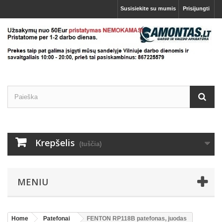
Susisiekite su mumis
Prisijungti
Krepšelis
(tuščia)
MENIU
Home
Patefonai
FENTON RP118B patefonas, juodas