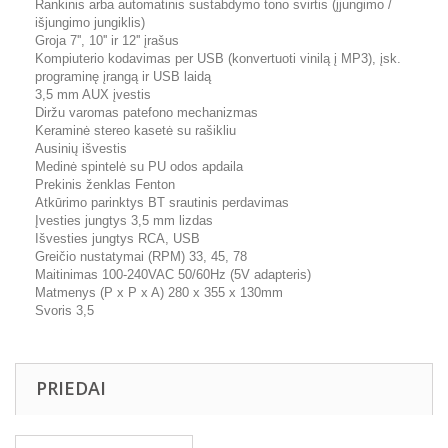
Rankinis arba automatinis sustabdymo tono svirtis (įjungimo /
išjungimo jungiklis)
Groja 7'', 10'' ir 12'' įrašus
Kompiuterio kodavimas per USB (konvertuoti vinilą į MP3), įsk.
programinę įrangą ir USB laidą
3,5 mm AUX įvestis
Diržu varomas patefono mechanizmas
Keraminė stereo kasetė su rašikliu
Ausinių išvestis
Medinė spintelė su PU odos apdaila
Prekinis ženklas Fenton
Atkūrimo parinktys BT srautinis perdavimas
Įvesties jungtys 3,5 mm lizdas
Išvesties jungtys RCA, USB
Greičio nustatymai (RPM) 33, 45, 78
Maitinimas 100-240VAC 50/60Hz (5V adapteris)
Matmenys (P x P x A) 280 x 355 x 130mm
Svoris 3,5
PRIEDAI