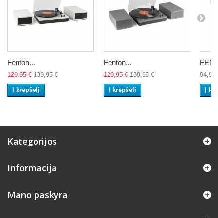
Fenton...
Fenton...
FENT
129,95 €
139,95 €
129,95 €
139,95 €
94,95 
Į krepšelį
Į krepšelį
Į kr
Kategorijos
Informacija
Mano paskyra