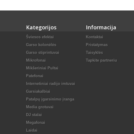
Kategorijos
Informacija
Šviesos efektai
Kontaktai
Garso kolonėlės
Pristatymas
Garso stiprintuvai
Taisyklės
Mikrofonai
Tapkite partneriu
Mikšeriniai Pultai
Patefonai
Internetiniai radijo imtuvai
Garsiakalbiai
Patalpų įgarsinimo įranga
Media grotuvai
DJ stalai
Megafonai
Laidai