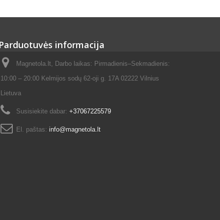
Parduotuvės informacija
Magnetola.lt, Darbo laikas: Pirmadienis–Sekmadienis:
10:00 – 20:00 Kelmijos sodų 62-oji g. 17A 02222 Vilnius
Lietuva
Susisiekite dabar:
+37067225579
El. paštas:
info@magnetola.lt