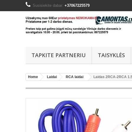
Susisiekite dabar:
+37067225579
TAPKITE PARTNERIU
TAISYKLĖS
Home
Laidai
RCA laidai
Laidas 2RCA-2RCA 1.5