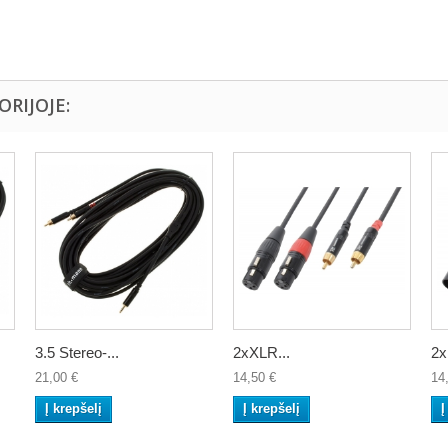
ORIJOJE:
3.5 Stereo-...
2xXLR...
2x
21,00 €
14,50 €
14
Į krepšelį
Į krepšelį
Į