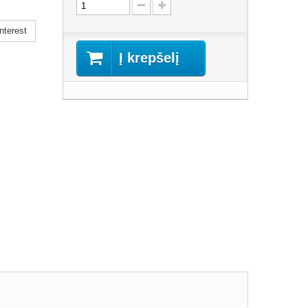
nterest
Į krepšelį