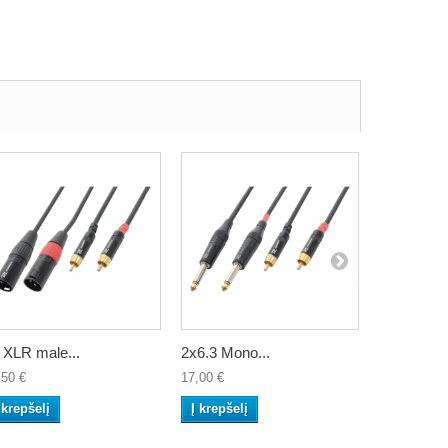
 XLR male...
2x6.3 Mono...
2x6.3 Mono
,50 €
17,00 €
23,50 €
 krepšelį
Į krepšelį
Į krepšelį