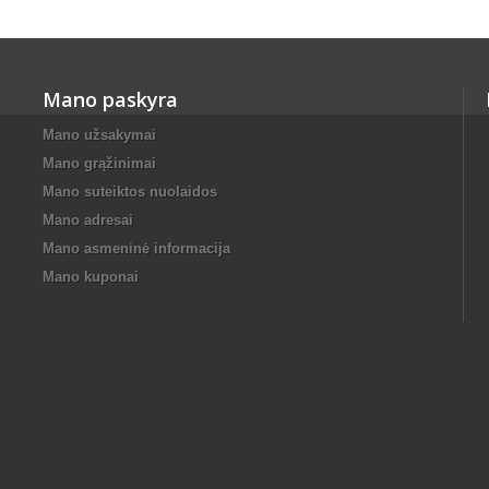
Mano paskyra
Mano užsakymai
Mano grąžinimai
Mano suteiktos nuolaidos
Mano adresai
Mano asmeninė informacija
Mano kuponai