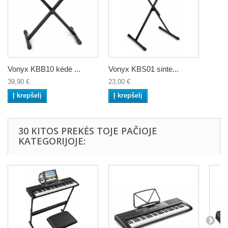
Vonyx KBB10 kėdė ...
Vonyx KBS01 sinte...
39,90 €
23,00 €
Į krepšelį
Į krepšelį
30 KITOS PREKĖS TOJE PAČIOJE
KATEGORIJOJE: