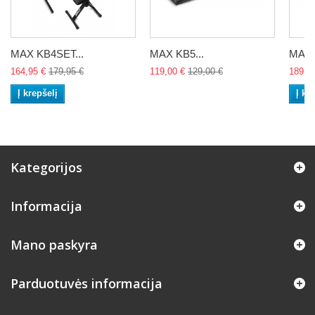
MAX KB4SET...
MAX KB5...
MAX 
164,95 €
179,95 €
119,00 €
129,00 €
189,0
Į krepšelį
Į kr
Kategorijos
Informacija
Mano paskyra
Parduotuvės informacija