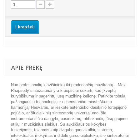
Į krepšelį
APIE PREKĘ
Nuo profesionalių klavišininkų iki pradedančių muzikantų – Max
Rhapsody sintezatoriai yra kruopščiai sukurti, kad įkvėptų
kūrybiškumą ir pagerintų jūsų muzikinę kelionę. Patirkite tobulą
pažangiausių technologijų ir nesenstančio meistriškumo
harmoniją. Nesvarbu, ar ieškote autentiško klasikinio fortepijono
pojūčio, ar šiuolaikinių sintezatorių universalumo, šie
instrumentai siūlo daugybę pasirinkimų, atitinkančių jūsų grojimo
stilių ir muzikinius siekius. Su aukščiausios kokybės
funkcijomis, tokiomis kaip dviguba garsiakalbių sistema,
intelektualus mokymas ir didelė garso biblioteka, šie sintezatoriai