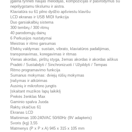
įgalina tyrinėti naujas melodijas, kompozicijas ir pasirodymus su
neprilygstamu tikslumu ir aistra.
Klaviatūra su 61 pilno dydžio apšviestu klavišu
LCD ekranas ir USB MIDI funkcija
Duo garsiakalbių sistema
300 tembrų / 300 ritmų
40 parodomųjų dainų
6 Perkusijos nustatymai
Meistras ir ritmo garsumas
Efektų valdymas: sustain, vibrato, klaviatūros padalijimas,
transponavimas, koregavimas ir ritmas
Vienas akordas, pirštų styga, žemas akordas ir akordas aiškus
Pradėti / Sustabdyti / Sinchronizuoti / Užpildyti / Tempas
Ritmo programavimo funkcija
Sumanus mokymas: dviejų rūšių mokymas
Įrašymas ir atkūrimas
Ausinių ir mikrofono jungtis
Įskaitant muzikos lapų laikiklį
Prekės ženklas Max
Gaminio spalva Juoda
Raktų skaičius 61
Ekranas LCD
Maitinimas 100-240VAC 50/60Hz (9V adapteris)
Svoris (kg) 3,55
Matmenys (P x P x A) 945 x 315 x 105 mm