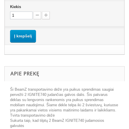
Kiekis
Į krepšelį
APIE PREKĘ
Ši BeamZ transportavimo dėžė yra puikus sprendimas saugiai
pervežti 2 IGNITE740 judančias galvos dalis. Šis patvarus
dėklas su lengvomis rankenomis yra puikus sprendimas
mobiliam naudojimui. Šiame dėkle telpa iki 2 šviestuvų, kuriuose
yra pakankamai vietos visiems maitinimo laidams ir laikikliams.
Tvirta transportavimo dėžė
Sukurta taip, kad tilptų 2 BeamZ IGNITE740 judamosios
galvutės