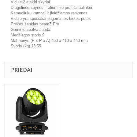
Viduje 2 atskiri skyriai
Drugelinės spynos ir aliuminio profiliai aplinkui
Kamuoliukų kampai ir įleidžiamos rankenos
Viduje yra specialiai pagamintos kietos putos
Prekės ženklas beamZ Pro
Gaminio spalva Juoda
Medžiagos storis 9
Matmenys (P x P x A) 450 x 410 x 440 mm
Svoris (kg) 13,55
PRIEDAI