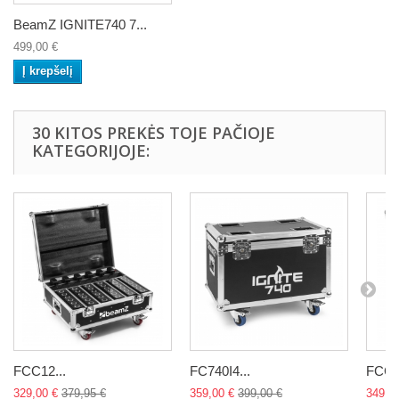
BeamZ IGNITE740 7...
499,00 €
Į krepšelį
30 KITOS PREKĖS TOJE PAČIOJE
KATEGORIJOJE:
FCC12...
FC740I4...
FCC9.
329,00 €
379,95 €
359,00 €
399,00 €
349,9