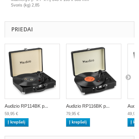
Svoris (kg) 2,85
PRIEDAI
Audizio RP114BK p...
Audizio RP116BK p...
Audiz
59,95 €
79,95 €
49,95 
Į krepšelį
Į krepšelį
Į kr