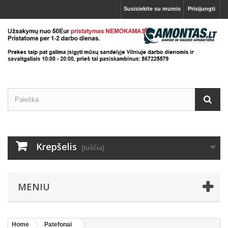
Susisiekite su mumis
Prisijungti
Krepšelis
(tuščia)
MENIU
Home
Patefonai