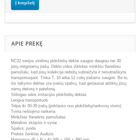
Į krepšelį
APIE PREKĘ
RC32 serijos vinilinių plokštelių dėklai saugos daugiau nei 30
jūsų mėgstamų įrašų. Dėklo vidus išklotas minkštu flaneliniu
pamušalu, kad jūsų kolekcija nebūtų subraižyta ir nesutraiškyta
transportuojant. Tinka 7, 10 arba 12 colių įrašams saugoti. Be to,
šis laikymo dėklas yra įvairių spalvų, kad geriausiai atitiktų jūsų
namų dekorą ir patefoną.
Stilingas odos imitacijos plokštelių dėklas
Lengva transportuoti
Telpa iki 30-35 įrašų (priklauso nuo plokštelių/rankovių storio)
Tvirta nešiojimo rankena
Minkštas flanelinis pamušalas
Metalinis skląstis ir vyriai
Spalva: juoda
Prekės ženklas Audizio
Matmenys (P x P x A) 345 x 165 x 380 mm