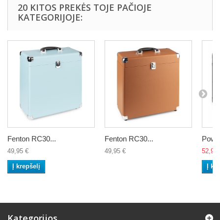
20 KITOS PREKĖS TOJE PAČIOJE
KATEGORIJOJE:
Fenton RC30...
Fenton RC30...
Power
49,95 €
49,95 €
52,95 
Į krepšelį
Į kr
Kategorijos