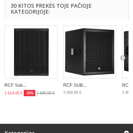
30 KITOS PREKĖS TOJE PAČIOJE
KATEGORIJOJE:
RCF Sub...
RCF SUB...
RCF 
2 059,00 €
2 959,
-5%
1 614,05 €
1 699,00 €
Kategorijos