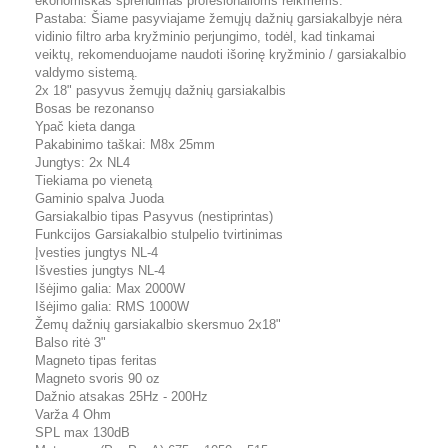
ekonomiškas sprendimas profesionalioms reikmėms.
Pastaba: Šiame pasyviajame žemųjų dažnių garsiakalbyje nėra
vidinio filtro arba kryžminio perjungimo, todėl, kad tinkamai
veiktų, rekomenduojame naudoti išorinę kryžminio / garsiakalbio
valdymo sistemą.
2x 18" pasyvus žemųjų dažnių garsiakalbis
Bosas be rezonanso
Ypač kieta danga
Pakabinimo taškai: M8x 25mm
Jungtys: 2x NL4
Tiekiama po vienetą
Gaminio spalva Juoda
Garsiakalbio tipas Pasyvus (nestiprintas)
Funkcijos Garsiakalbio stulpelio tvirtinimas
Įvesties jungtys NL-4
Išvesties jungtys NL-4
Išėjimo galia: Max 2000W
Išėjimo galia: RMS 1000W
Žemų dažnių garsiakalbio skersmuo 2x18"
Balso ritė 3"
Magneto tipas feritas
Magneto svoris 90 oz
Dažnio atsakas 25Hz - 200Hz
Varža 4 Ohm
SPL max 130dB