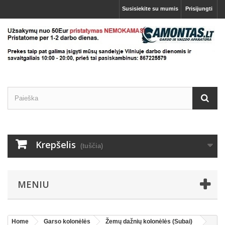
Susisiekite su mumis
Prisijungti
Krepšelis
(tuščia)
MENIU
Home
Garso kolonėlės
Žemų dažnių kolonėlės (Subai)