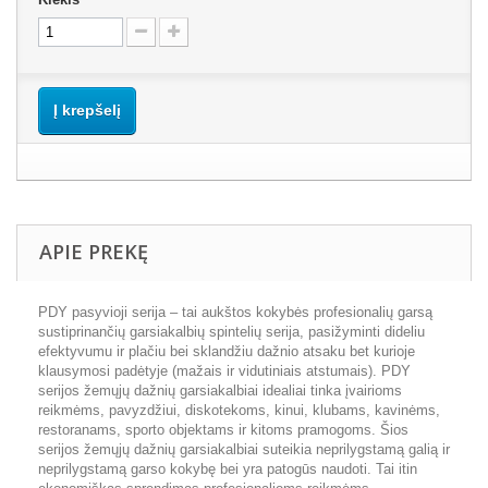
Į krepšelį
APIE PREKĘ
PDY pasyvioji serija – tai aukštos kokybės profesionalių garsą
sustiprinančių garsiakalbių spintelių serija, pasižyminti dideliu
efektyvumu ir plačiu bei sklandžiu dažnio atsaku bet kurioje
klausymosi padėtyje (mažais ir vidutiniais atstumais). PDY
serijos žemųjų dažnių garsiakalbiai idealiai tinka įvairioms
reikmėms, pavyzdžiui, diskotekoms, kinui, klubams, kavinėms,
restoranams, sporto objektams ir kitoms pramogoms. Šios
serijos žemųjų dažnių garsiakalbiai suteikia neprilygstamą galią ir
neprilygstamą garso kokybę bei yra patogūs naudoti. Tai itin