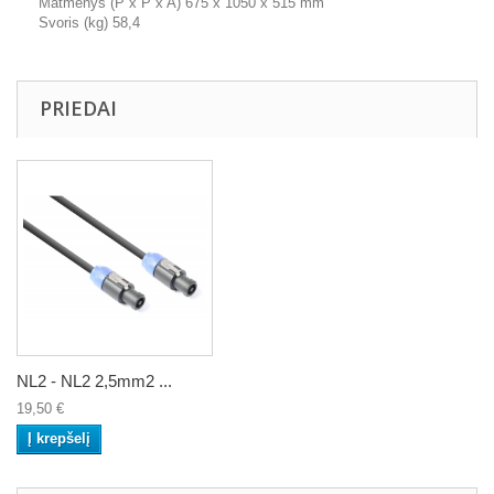
Matmenys (P x P x A) 675 x 1050 x 515 mm
Svoris (kg) 58,4
PRIEDAI
NL2 - NL2 2,5mm2 ...
19,50 €
Į krepšelį