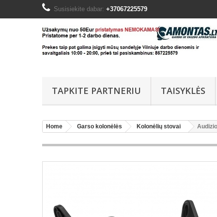
Susisiekite dabar:
+37067225579
TAPKITE PARTNERIU
TAISYKLĖS
Home
Garso kolonėlės
Kolonėlių stovai
Audizio