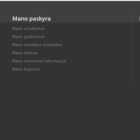
Mano paskyra
Mano užsakymai
Mano grąžinimai
Mano suteiktos nuolaidos
Mano adresai
Mano asmeninė informacija
Mano kuponai