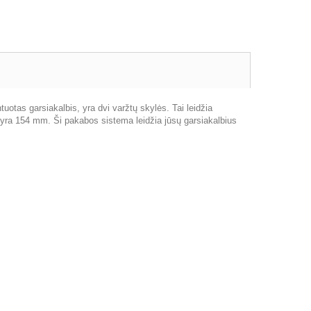
uotas garsiakalbis, yra dvi varžtų skylės. Tai leidžia
 yra 154 mm. Ši pakabos sistema leidžia jūsų garsiakalbius