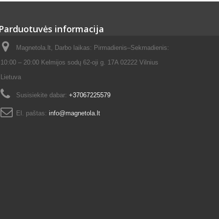
Parduotuvės informacija
Magnetola.lt, Darbo laikas: Pirmadienis–Sekmadienis:
10:00 – 20:00 Kelmijos sodų 62-oji g. 17A 02222 Vilnius
Lietuva
Susisiekite dabar:
+37067225579
El. paštas:
info@magnetola.lt