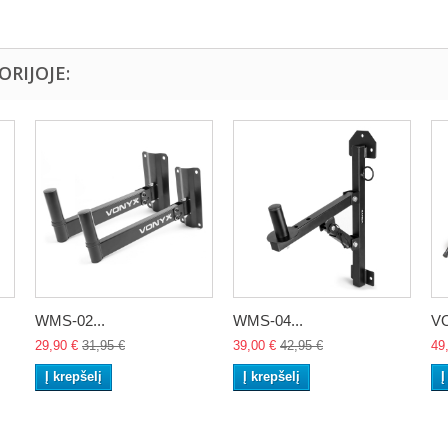
ORIJOJE:
WMS-02...
WMS-04...
VO
29,90 €
31,95 €
39,00 €
42,95 €
49
Į krepšelį
Į krepšelį
Į