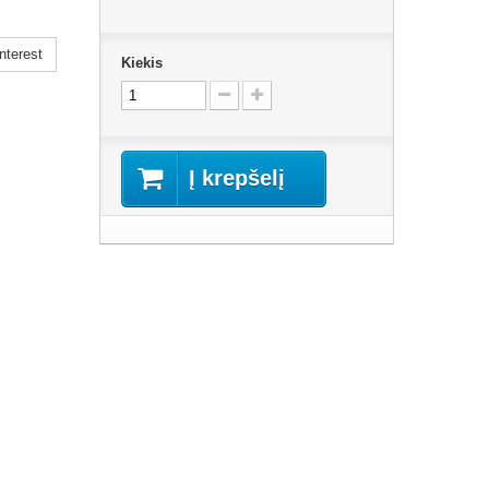
nterest
Kiekis
Į krepšelį