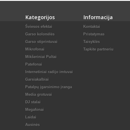
Kategorijos
Informacija
Šviesos efektai
Kontaktai
Garso kolonėlės
Pristatymas
Garso stiprintuvai
Taisyklės
Mikrofonai
Tapkite partneriu
Mikšeriniai Pultai
Patefonai
Internetiniai radijo imtuvai
Garsiakalbiai
Patalpų įgarsinimo įranga
Media grotuvai
DJ stalai
Megafonai
Laidai
Ausinės