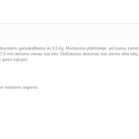
lydoviniams garsiakalbiams iki 3,5 kg. Montavimo plokštelėje, ant kurios sumont
ip 67,5 mm atstumu vienas nuo kito. Didžiausias atstumas nuo sienos arba lubų
os garso sąlygos.
is tvirtinimo angomis