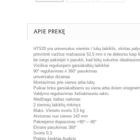
APIE PREKĘ
HTS20 yra universalus sieninis / lubų laikiklis, skirtas pa
pritvirtinti varžtus mažiausiai 52,5 mm ir ne didesniu ka
be vargo pakreipti ir pasukti, kad būtų sukurtos idealiausi
Visiškai reguliuojami garsiakalbių laikikliai
90° reguliavimas ir 360° pasukimas
universalus dizainas
Montavimas prie sienos arba lubų
Puikiai tinka garsiakalbiams su viena arba dviem srieginėm
Valdymo reguliavimas šešiabriauniu raktu
Medžiaga: baltas nailonas
2 sieninių laikiklių rinkinys
Maks. Vieneto svoris 3,5 kg
Atstumas nuo sienos 142 mm
Pakreipimo diapazonas +90°～-90°
Ekrano pasukimas 360°
Svoris 0,3
Prekės ženklas Audizio