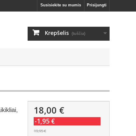
Susisiekite su mumis
Prisijungti
Krepšelis
(tuščia)
18,00 €
kikliai,
-1,95 €
19,95 €