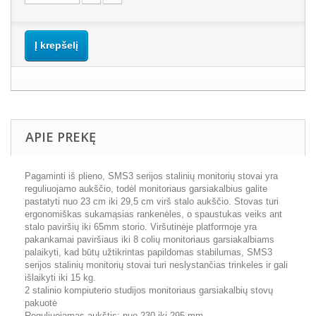
Į krepšelį
APIE PREKĘ
Pagaminti iš plieno, SMS3 serijos stalinių monitorių stovai yra
reguliuojamo aukščio, todėl monitoriaus garsiakalbius galite
pastatyti nuo 23 cm iki 29,5 cm virš stalo aukščio. Stovas turi
ergonomiškas sukamąsias rankenėles, o spaustukas veiks ant
stalo paviršių iki 65mm storio. Viršutinėje platformoje yra
pakankamai paviršiaus iki 8 colių monitoriaus garsiakalbiams
palaikyti, kad būtų užtikrintas papildomas stabilumas, SMS3
serijos stalinių monitorių stovai turi neslystančias trinkeles ir gali
išlaikyti iki 15 kg.
2 stalinio kompiuterio studijos monitoriaus garsiakalbių stovų
pakuotė
Reguliuojamas aukštis: nuo 230 iki 295 mm