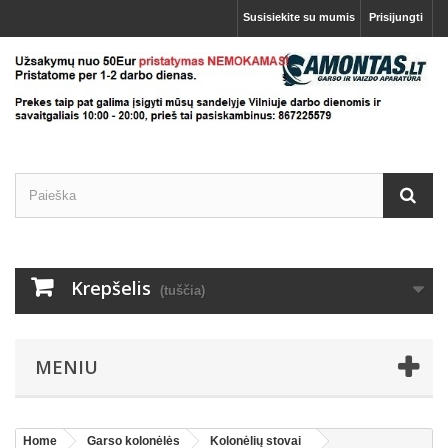
Susisiekite su mumis
Prisijungti
Krepšelis
(tuščia)
MENIU
Home
Garso kolonėlės
Kolonėlių stovai