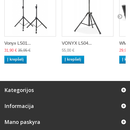
Vonyx LS01...
VONYX LS04...
WMS-
31,90 €
35,95 €
55,00 €
29,90 
Į krepšelį
Į krepšelį
Į kr
Kategorijos
Informacija
Mano paskyra