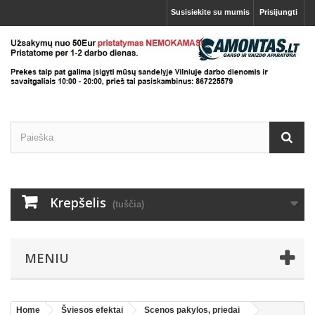
Susisiekite su mumis
Prisijungti
Krepšelis
(tuščia)
MENIU
Home
Šviesos efektai
Scenos pakylos, priedai