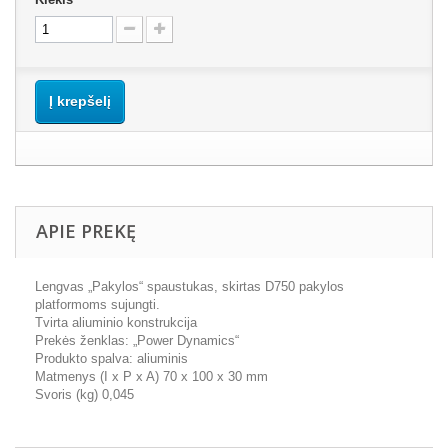
Į krepšelį
APIE PREKĘ
Lengvas „Pakylos“ spaustukas, skirtas D750 pakylos
platformoms sujungti.
Tvirta aliuminio konstrukcija
Prekės ženklas: „Power Dynamics“
Produkto spalva: aliuminis
Matmenys (I x P x A) 70 x 100 x 30 mm
Svoris (kg) 0,045