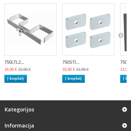
750LTL2...
750STI...
750SD
18,00 €
22,00 €
19,00 €
21,00 €
13,50 
Į krepšelį
Į krepšelį
Į kr
Kategorijos
Informacija