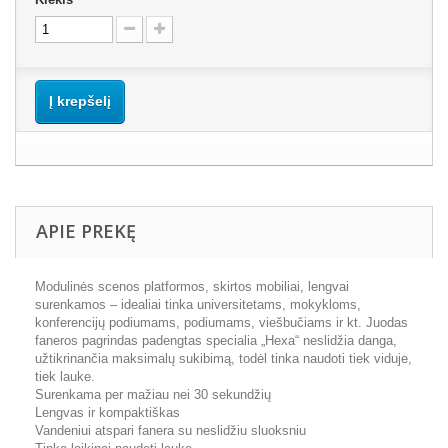
Į krepšelį
APIE PREKĘ
Modulinės scenos platformos, skirtos mobiliai, lengvai
surenkamos – idealiai tinka universitetams, mokykloms,
konferencijų podiumams, podiumams, viešbučiams ir kt. Juodas
faneros pagrindas padengtas specialia „Hexa“ neslidžia danga,
užtikrinančia maksimalų sukibimą, todėl tinka naudoti tiek viduje,
tiek lauke.
Surenkama per mažiau nei 30 sekundžių
Lengvas ir kompaktiškas
Vandeniui atspari fanera su neslidžiu sluoksniu