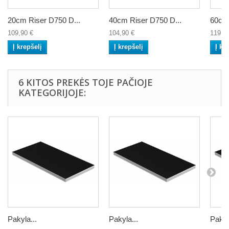
20cm Riser D750 D...
40cm Riser D750 D...
60cm 
109,90 €
104,90 €
119,9
Į krepšelį
Į krepšelį
Į kr
6 KITOS PREKĖS TOJE PAČIOJE
KATEGORIJOJE:
Pakyla...
Pakyla...
Pakyl