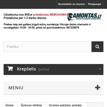
Susisiekite su mumis
Prisijungti
Krepšelis
(tuščia)
MENIU
Home
Šviesos efektai
Scenos pakylos, priedai