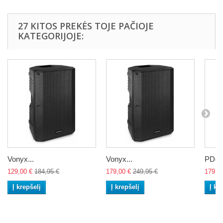
27 KITOS PREKĖS TOJE PAČIOJE
KATEGORIJOJE:
Vonyx...
Vonyx...
PD412
129,00 €
184,95 €
179,00 €
249,95 €
179,0
Į krepšelį
Į krepšelį
Į kr