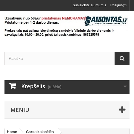
Susisiekite su mumis
Prisijungti
Krepšelis
(tuščia)
MENIU
Home
Garso kolonėlės