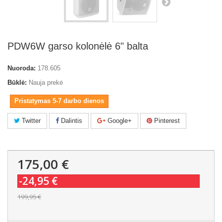
PDW6W garso kolonėlė 6" balta
Nuoroda:
178.605
Būklė:
Nauja prekė
Pristatymas 5-7 darbo dienos
Twitter
Dalintis
Google+
Pinterest
175,00 €
-24,95 €
199,95 €