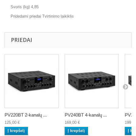
Svoris (kg) 4,85
Pridedami priedai Tvirtinimo laikiklis
PRIEDAI
PV220BT 2-kanalų ...
PV240BT 4-kanalų ...
PV260
125,00 €
169,00 €
199,0
Į krepšelį
Į krepšelį
Į kr