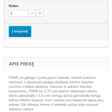
Kiekis
Į krepšelį
APIE PREKĘ
PDW6 yra galinga 2 juostų garso kolonėlė, tinkanti įvairioms
reikmėms ir garantuoja patalpą užpildantį aukštos kokybės
muzikos ir kalbos atkūrimą. Sukurtas iš aukštos kokybės
komponentų, PDW6 turi 2,75 colio plačios dispersijos aukštų
dažnių garsiakalbį ir 6,5 colio žemųjų dažnių garsiakalbį žemųjų
dažnių reflekso korpuse, kuris suteikia viso diapazono garsą jūsų
erdvėje. Dėl stilingos formos ši kolonėlė puikiai tinka montuoti
ankštose vietose.