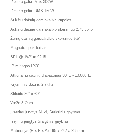
Išėjimo galia: Max 300W
Išėjimo galia: RMS 150W
Aukštų dažnių garsiakalbis kupolas
Aukštų dažnių garsiakalbio skersmuo 2,75 colio
Žemų dažnių garsiakalbio skersmuo 6,5"
Magneto tipas feritas
SPL @ 1W/1m 92dB
IP reitingas IP20
Atkuriamų dažnių diapazonas 50Hz - 18.000Hz
Kryžminis dažnis 2,7kHz
Sklaida 80° x 60°
Varža 8 Ohm
Įvesties jungtys NL-4, Sraigtinis gnybtas
Išėjimo jungtys Sraigtinis gnybtas
Matmenys (P x P x A) 185 x 242 x 295mm