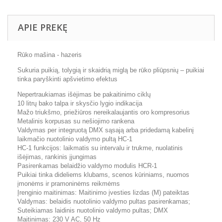
APIE PREKĘ
Rūko mašina - hazeris
Sukuria puikią, tolygią ir skaidrią miglą be rūko pliūpsnių – puikiai
tinka paryškinti apšvietimo efektus
Nepertraukiamas išėjimas be pakaitinimo ciklų
10 litrų bako talpa ir skysčio lygio indikacija
Mažo triukšmo, priežiūros nereikalaujantis oro kompresorius
Metalinis korpusas su nešiojimo rankena
Valdymas per integruotą DMX sąsają arba pridedamą kabelinį
laikmačio nuotolinio valdymo pultą HC-1
HC-1 funkcijos: laikmatis su intervalu ir trukme, nuolatinis
išėjimas, rankinis įjungimas
Pasirenkamas belaidžio valdymo modulis HCR-1
Puikiai tinka dideliems klubams, scenos kūriniams, nuomos
įmonėms ir pramoninėms reikmėms
Įrenginio maitinimas: Maitinimo įvesties lizdas (M) pateiktas
Valdymas: belaidis nuotolinio valdymo pultas pasirenkamas;
Suteikiamas laidinis nuotolinio valdymo pultas; DMX
Maitinimas: 230 V AC, 50 Hz