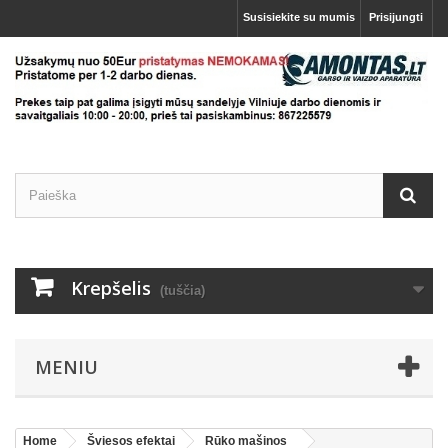
Susisiekite su mumis
Prisijungti
Krepšelis
(tuščia)
MENIU
Home
Šviesos efektai
Rūko mašinos