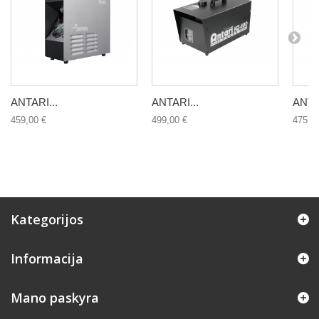
ANTARI...
ANTARI...
ANTAR
459,00 €
499,00 €
475,0
Kategorijos
Informacija
Mano paskyra