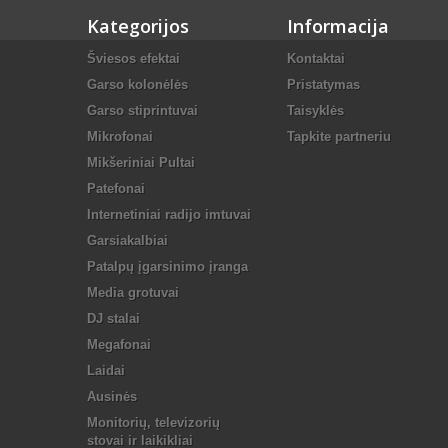
Kategorijos
Informacija
Šviesos efektai
Kontaktai
Garso kolonėlės
Pristatymas
Garso stiprintuvai
Taisyklės
Mikrofonai
Tapkite partneriu
Mikšeriniai Pultai
Patefonai
Internetiniai radijo imtuvai
Garsiakalbiai
Patalpų įgarsinimo įranga
Media grotuvai
DJ stalai
Megafonai
Laidai
Ausinės
Monitorių, televizorių
stovai ir laikikliai