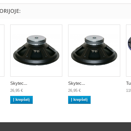
ORIJOJE:
Skytec...
Skytec...
Tu
26,95 €
26,95 €
11
Į krepšelį
Į krepšelį