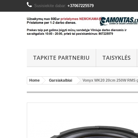
Susisiekite dabar:
+37067225579
TAPKITE PARTNERIU
TAISYKLĖS
Home
Garsiakalbiai
Vonyx WK20 20cm 250W RMS ga