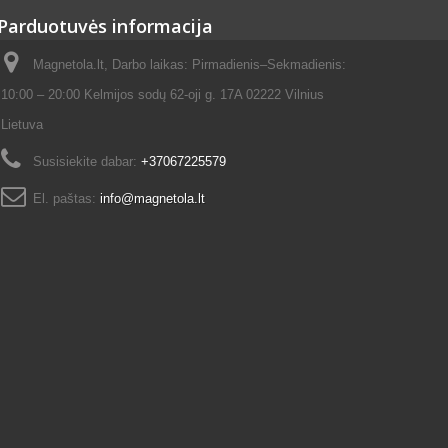
Parduotuvės informacija
Magnetola.lt, Darbo laikas: Pirmadienis–Sekmadienis:
10:00 – 20:00 Kelmijos sodų 62-oji g. 17A 02222 Vilnius
Lietuva
Susisiekite dabar:
+37067225579
El. paštas:
info@magnetola.lt