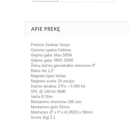
APIE PREKĘ
Prekinis ženklas Vonyx
Gaminio spalva Geltona
Išėjimo galia: Max 500W
Išėjimo galia: RMS 250W
Žemų dažnių garsiakalbio skersmuo 8"
Balso ritė 1,5"
Magneto tipas feritas
Magneto svoris 29 uncijos
Dažnio atsakas 27Fs – 5.000 Hz
SPL @ 1W/1m 89dB
Varža 8 Ohm
Montavimo skersmuo 185 mm
Montavimo gylis 91mm
Matmenys (P x P x A) Ø203 x 99mm
Svoris (kg) 2.1