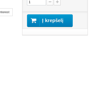
nterest
Į krepšelį