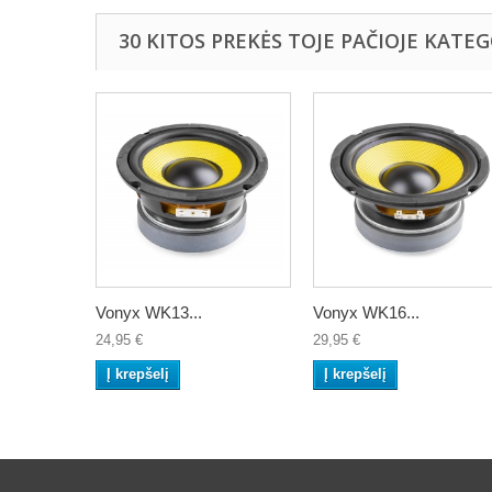
30 KITOS PREKĖS TOJE PAČIOJE KATEG
Vonyx WK13...
Vonyx WK16...
24,95 €
29,95 €
Į krepšelį
Į krepšelį