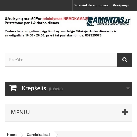
Susisiekite su mumis
Prisijungti
Krepšelis
(tuščia)
MENIU
Home
Garsiakalbiai