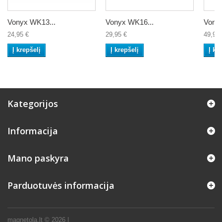
Vonyx WK13...
Vonyx WK16...
Vony
24,95 €
29,95 €
49,95 
Į krepšelį
Į krepšelį
Į kr
Kategorijos
Informacija
Mano paskyra
Parduotuvės informacija
magnetola.lt ©
2026
|