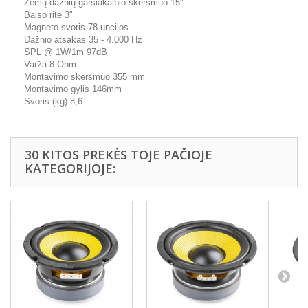
Žemų dažnių garsiakalbio skersmuo 15"
Balso ritė 3"
Magneto svoris 78 uncijos
Dažnio atsakas 35 - 4.000 Hz
SPL @ 1W/1m 97dB
Varža 8 Ohm
Montavimo skersmuo 355 mm
Montavimo gylis 146mm
Svoris (kg) 8,6
30 KITOS PREKĖS TOJE PAČIOJE
KATEGORIJOJE: