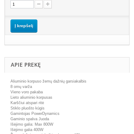
Į krepšelį
APIE PREKĘ
Aliuminio korpuso žemų dažnių garsiakalbis
8 omų varža
Vieno voro pakaba
Lieto aliuminio korpusas
Karščiui atspari ritė
Stiklo pluošto kūgis
Gamintojas PowerDynamics
Gaminio spalva Juoda
Išėjimo galia: Max 800W
Išėjimo galia 400W