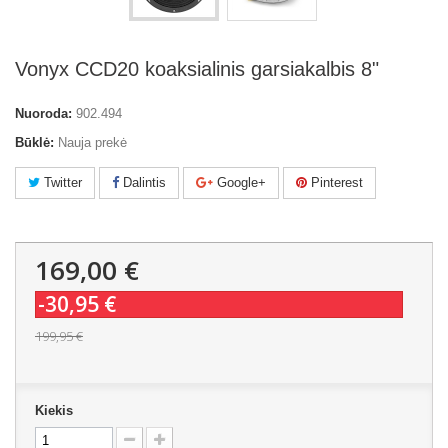
Vonyx CCD20 koaksialinis garsiakalbis 8"
Nuoroda:
902.494
Būklė:
Nauja prekė
Twitter
Dalintis
Google+
Pinterest
169,00 €
-30,95 €
199,95 €
Kiekis