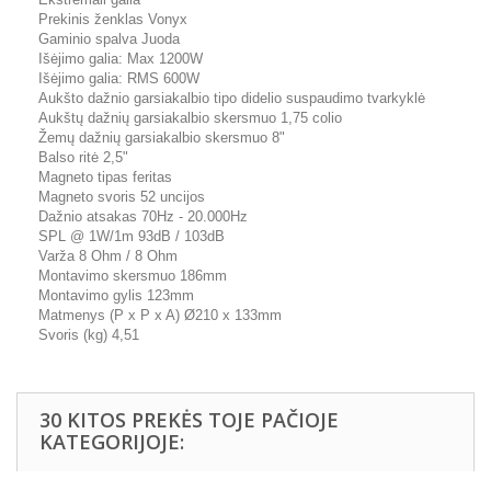
Prekinis ženklas Vonyx
Gaminio spalva Juoda
Išėjimo galia: Max 1200W
Išėjimo galia: RMS 600W
Aukšto dažnio garsiakalbio tipo didelio suspaudimo tvarkyklė
Aukštų dažnių garsiakalbio skersmuo 1,75 colio
Žemų dažnių garsiakalbio skersmuo 8"
Balso ritė 2,5"
Magneto tipas feritas
Magneto svoris 52 uncijos
Dažnio atsakas 70Hz - 20.000Hz
SPL @ 1W/1m 93dB / 103dB
Varža 8 Ohm / 8 Ohm
Montavimo skersmuo 186mm
Montavimo gylis 123mm
Matmenys (P x P x A) Ø210 x 133mm
Svoris (kg) 4,51
30 KITOS PREKĖS TOJE PAČIOJE
KATEGORIJOJE: