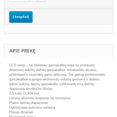
Į krepšelį
APIE PREKĘ
CCD serija – tai hibridinių garsiakalbių linija su įmontuotu
dinaminių aukštų dažnių garsiakalbiu, novatorišku dizainu,
užtikrinančiu nuostabų garso aiškumą. Šie galingi profesionalūs
garsiakalbiai sujungia ekstremalų vidutinį garsumą ir didelės
galios aukštų dažnių garsiakalbį, užtikrinantį visą dažnių
diapazoną absoliučiai tiksliai.
2,5 colio CCAW ritė
Lietaus aliuminio korpusas be rezonanso
Platus dažnių diapazonas
Optimizuota aušinimo sistema
Plonas dizainas
Ekstremali galia