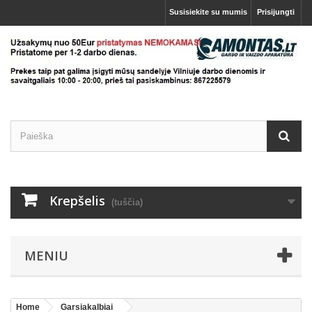
Susisiekite su mumis
Prisijungti
Krepšelis
(tuščia)
MENIU
Home
Garsiakalbiai