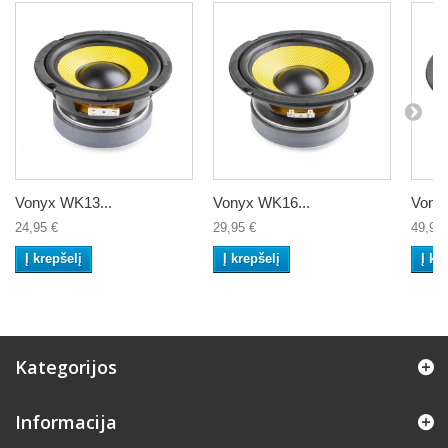
Vonyx WK13...
Vonyx WK16...
Vony
24,95 €
29,95 €
49,95 
Į krepšelį
Į krepšelį
Į kr
Kategorijos
Informacija