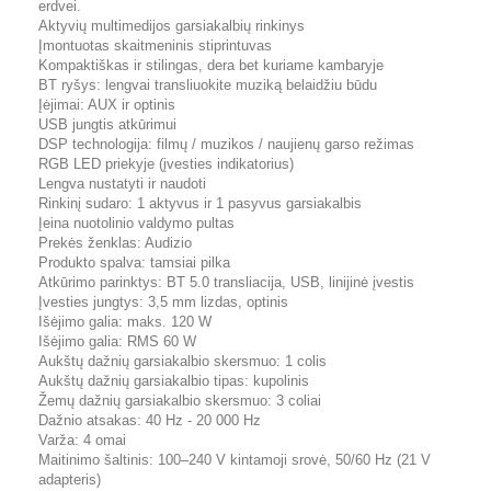
erdvei.
Aktyvių multimedijos garsiakalbių rinkinys
Įmontuotas skaitmeninis stiprintuvas
Kompaktiškas ir stilingas, dera bet kuriame kambaryje
BT ryšys: lengvai transliuokite muziką belaidžiu būdu
Įėjimai: AUX ir optinis
USB jungtis atkūrimui
DSP technologija: filmų / muzikos / naujienų garso režimas
RGB LED priekyje (įvesties indikatorius)
Lengva nustatyti ir naudoti
Rinkinį sudaro: 1 aktyvus ir 1 pasyvus garsiakalbis
Įeina nuotolinio valdymo pultas
Prekės ženklas: Audizio
Produkto spalva: tamsiai pilka
Atkūrimo parinktys: BT 5.0 transliacija, USB, linijinė įvestis
Įvesties jungtys: 3,5 mm lizdas, optinis
Išėjimo galia: maks. 120 W
Išėjimo galia: RMS 60 W
Aukštų dažnių garsiakalbio skersmuo: 1 colis
Aukštų dažnių garsiakalbio tipas: kupolinis
Žemų dažnių garsiakalbio skersmuo: 3 coliai
Dažnio atsakas: 40 Hz - 20 000 Hz
Varža: 4 omai
Maitinimo šaltinis: 100–240 V kintamoji srovė, 50/60 Hz (21 V
adapteris)