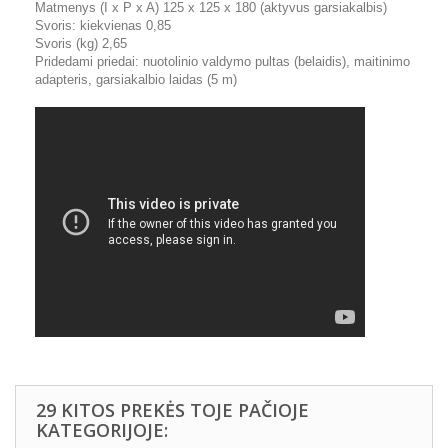
Matmenys (I x P x A) 125 x 125 x 180 (aktyvus garsiakalbis)
Svoris: kiekvienas 0,85
Svoris (kg) 2,65
Pridedami priedai: nuotolinio valdymo pultas (belaidis), maitinimo
adapteris, garsiakalbio laidas (5 m)
29 KITOS PREKĖS TOJE PAČIOJE
KATEGORIJOJE: