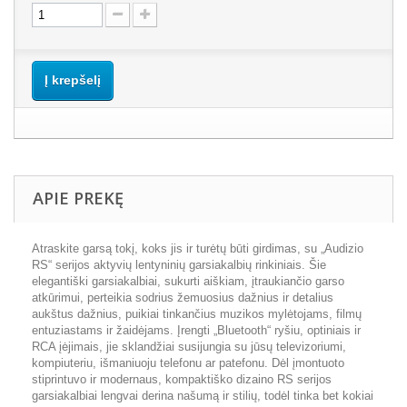
Į krepšelį
APIE PREKĘ
Atraskite garsą tokį, koks jis ir turėtų būti girdimas, su „Audizio
RS“ serijos aktyvių lentyninių garsiakalbių rinkiniais. Šie
elegantiški garsiakalbiai, sukurti aiškiam, įtraukiančio garso
atkūrimui, perteikia sodrius žemuosius dažnius ir detalius
aukštus dažnius, puikiai tinkančius muzikos mylėtojams, filmų
entuziastams ir žaidėjams. Įrengti „Bluetooth“ ryšiu, optiniais ir
RCA įėjimais, jie sklandžiai susijungia su jūsų televizoriumi,
kompiuteriu, išmaniuoju telefonu ar patefonu. Dėl įmontuoto
stiprintuvo ir modernaus, kompaktiško dizaino RS serijos
garsiakalbiai lengvai derina našumą ir stilių, todėl tinka bet kokiai