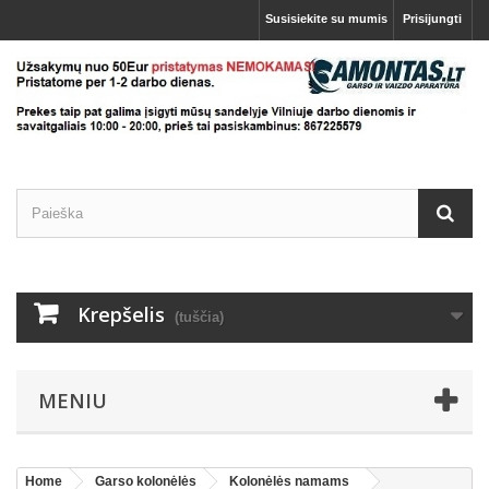
Susisiekite su mumis
Prisijungti
Krepšelis
(tuščia)
MENIU
Home
Garso kolonėlės
Kolonėlės namams