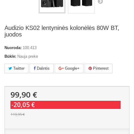
Audizio KS02 lentyninės kolonėlės 80W BT,
juodos
Nuoroda:
100.413
Būklė:
Nauja prekė
Twitter
Dalintis
Google+
Pinterest
99,90 €
-20,05 €
119,95 €