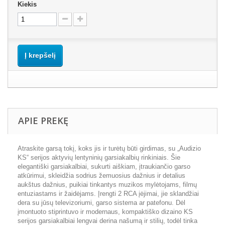
Kiekis
Į krepšelį
APIE PREKĘ
Atraskite garsą tokį, koks jis ir turėtų būti girdimas, su „Audizio
KS“ serijos aktyvių lentyninių garsiakalbių rinkiniais. Šie
elegantiški garsiakalbiai, sukurti aiškiam, įtraukiančio garso
atkūrimui, skleidžia sodrius žemuosius dažnius ir detalius
aukštus dažnius, puikiai tinkantys muzikos mylėtojams, filmų
entuziastams ir žaidėjams. Įrengti 2 RCA įėjimai, jie sklandžiai
dera su jūsų televizoriumi, garso sistema ar patefonu. Dėl
įmontuoto stiprintuvo ir modernaus, kompaktiško dizaino KS
serijos garsiakalbiai lengvai derina našumą ir stilių, todėl tinka