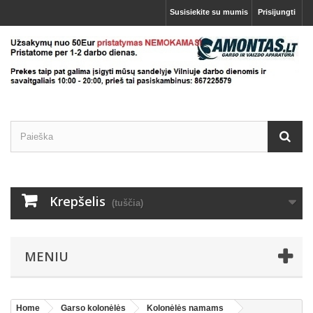
Susisiekite su mumis
Prisijungti
Krepšelis
(tuščia)
MENIU
Home
Garso kolonėlės
Kolonėlės namams