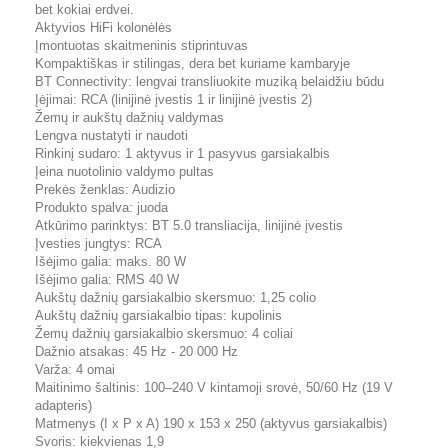
bet kokiai erdvei.
Aktyvios HiFi kolonėlės
Įmontuotas skaitmeninis stiprintuvas
Kompaktiškas ir stilingas, dera bet kuriame kambaryje
BT Connectivity: lengvai transliuokite muziką belaidžiu būdu
Įėjimai: RCA (linijinė įvestis 1 ir linijinė įvestis 2)
Žemų ir aukštų dažnių valdymas
Lengva nustatyti ir naudoti
Rinkinį sudaro: 1 aktyvus ir 1 pasyvus garsiakalbis
Įeina nuotolinio valdymo pultas
Prekės ženklas: Audizio
Produkto spalva: juoda
Atkūrimo parinktys: BT 5.0 transliacija, linijinė įvestis
Įvesties jungtys: RCA
Išėjimo galia: maks. 80 W
Išėjimo galia: RMS 40 W
Aukštų dažnių garsiakalbio skersmuo: 1,25 colio
Aukštų dažnių garsiakalbio tipas: kupolinis
Žemų dažnių garsiakalbio skersmuo: 4 coliai
Dažnio atsakas: 45 Hz - 20 000 Hz
Varža: 4 omai
Maitinimo šaltinis: 100–240 V kintamoji srovė, 50/60 Hz (19 V
adapteris)
Matmenys (I x P x A) 190 x 153 x 250 (aktyvus garsiakalbis)
Svoris: kiekvienas 1,9