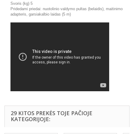
Svoris (kg) 5
Pridedami priedai: nuotolinio valdymo pultas (belaidis), maitinimo
adapteris, garsiakalbio laidas (5 m)
29 KITOS PREKĖS TOJE PAČIOJE
KATEGORIJOJE: