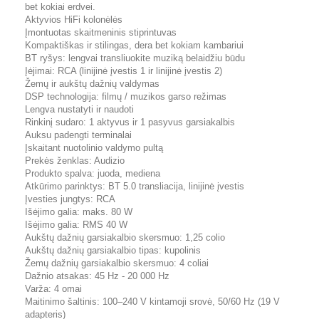
bet kokiai erdvei.
Aktyvios HiFi kolonėlės
Įmontuotas skaitmeninis stiprintuvas
Kompaktiškas ir stilingas, dera bet kokiam kambariui
BT ryšys: lengvai transliuokite muziką belaidžiu būdu
Įėjimai: RCA (linijinė įvestis 1 ir linijinė įvestis 2)
Žemų ir aukštų dažnių valdymas
DSP technologija: filmų / muzikos garso režimas
Lengva nustatyti ir naudoti
Rinkinį sudaro: 1 aktyvus ir 1 pasyvus garsiakalbis
Auksu padengti terminalai
Įskaitant nuotolinio valdymo pultą
Prekės ženklas: Audizio
Produkto spalva: juoda, mediena
Atkūrimo parinktys: BT 5.0 transliacija, linijinė įvestis
Įvesties jungtys: RCA
Išėjimo galia: maks. 80 W
Išėjimo galia: RMS 40 W
Aukštų dažnių garsiakalbio skersmuo: 1,25 colio
Aukštų dažnių garsiakalbio tipas: kupolinis
Žemų dažnių garsiakalbio skersmuo: 4 coliai
Dažnio atsakas: 45 Hz - 20 000 Hz
Varža: 4 omai
Maitinimo šaltinis: 100–240 V kintamoji srovė, 50/60 Hz (19 V
adapteris)