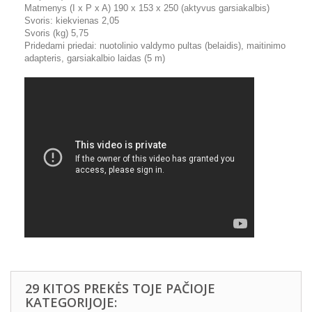
Matmenys (I x P x A) 190 x 153 x 250 (aktyvus garsiakalbis)
Svoris: kiekvienas 2,05
Svoris (kg) 5,75
Pridedami priedai: nuotolinio valdymo pultas (belaidis), maitinimo
adapteris, garsiakalbio laidas (5 m)
29 KITOS PREKĖS TOJE PAČIOJE
KATEGORIJOJE: