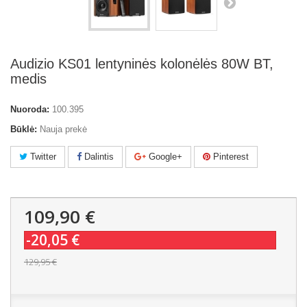
Audizio KS01 lentyninės kolonėlės 80W BT,
medis
Nuoroda:
100.395
Būklė:
Nauja prekė
Twitter
Dalintis
Google+
Pinterest
109,90 €
-20,05 €
129,95 €