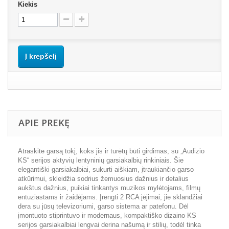
Kiekis
Į krepšelį
APIE PREKĘ
Atraskite garsą tokį, koks jis ir turėtų būti girdimas, su „Audizio
KS“ serijos aktyvių lentyninių garsiakalbių rinkiniais. Šie
elegantiški garsiakalbiai, sukurti aiškiam, įtraukiančio garso
atkūrimui, skleidžia sodrius žemuosius dažnius ir detalius
aukštus dažnius, puikiai tinkantys muzikos mylėtojams, filmų
entuziastams ir žaidėjams. Įrengti 2 RCA įėjimai, jie sklandžiai
dera su jūsų televizoriumi, garso sistema ar patefonu. Dėl
įmontuoto stiprintuvo ir modernaus, kompaktiško dizaino KS
serijos garsiakalbiai lengvai derina našumą ir stilių, todėl tinka