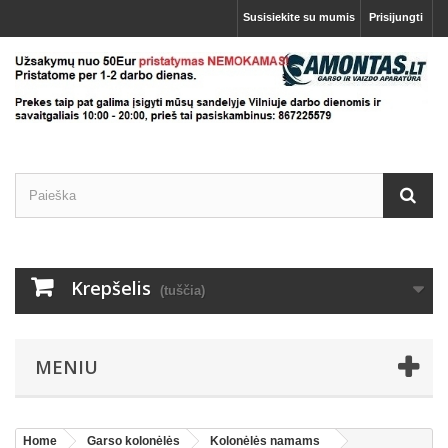
Susisiekite su mumis
Prisijungti
Krepšelis
(tuščia)
MENIU
Home
Garso kolonėlės
Kolonėlės namams