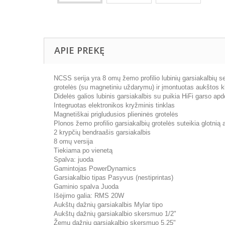
APIE PREKĘ
NCSS serija yra 8 omų žemo profilio lubinių garsiakalbių s
grotelės (su magnetiniu uždarymu) ir įmontuotas aukštos klas
Didelės galios lubinis garsiakalbis su puikia HiFi garso apd
Integruotas elektronikos kryžminis tinklas
Magnetiškai prigludusios plieninės grotelės
Plonos žemo profilio garsiakalbių grotelės suteikia glotnią 
2 krypčių bendraašis garsiakalbis
8 omų versija
Tiekiama po vienetą
Spalva: juoda
Gamintojas PowerDynamics
Garsiakalbio tipas Pasyvus (nestiprintas)
Gaminio spalva Juoda
Išėjimo galia: RMS 20W
Aukštų dažnių garsiakalbis Mylar tipo
Aukštų dažnių garsiakalbio skersmuo 1/2"
Žemų dažnių garsiakalbio skersmuo 5,25"