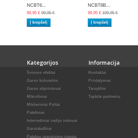
NCBT6...
NCBT8B...
89,95 €
99,95 €
99,95 €
109,95 €
Į krepšelį
Į krepšelį
Kategorijos
Informacija
Šviesos efektai
Kontaktai
Garso kolonėlės
Pristatymas
Garso stiprintuvai
Taisyklės
Mikrofonai
Tapkite partneriu
Mikšeriniai Pultai
Patefonai
Internetiniai radijo imtuvai
Garsiakalbiai
Patalpų įgarsinimo įranga