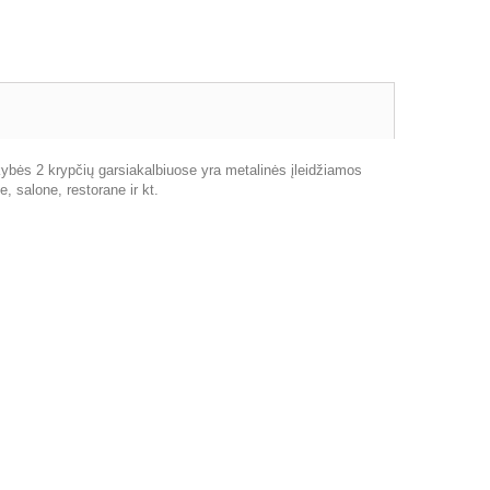
okybės 2 krypčių garsiakalbiuose yra metalinės įleidžiamos
, salone, restorane ir kt.