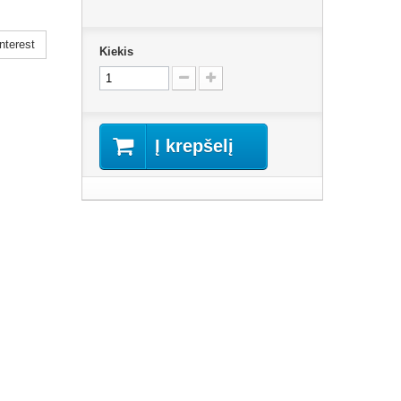
nterest
Kiekis
Į krepšelį