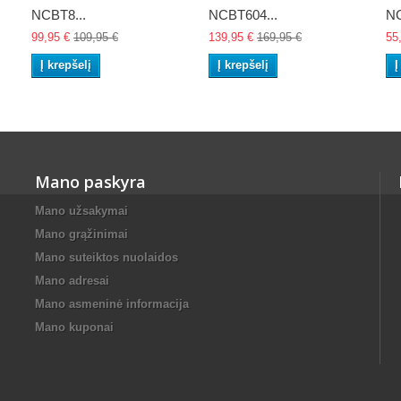
NCBT8...
NCBT604...
NC
99,95 €
109,95 €
139,95 €
169,95 €
55
Į krepšelį
Į krepšelį
Į
Mano paskyra
Mano užsakymai
Mano grąžinimai
Mano suteiktos nuolaidos
Mano adresai
Mano asmeninė informacija
Mano kuponai