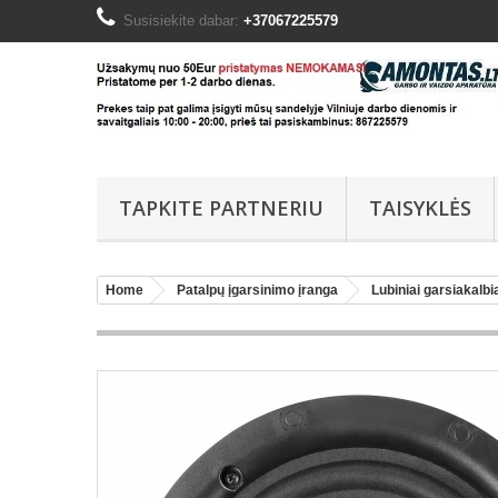
Susisiekite dabar:
+37067225579
TAPKITE PARTNERIU
TAISYKLĖS
Home
Patalpų įgarsinimo įranga
Lubiniai garsiakalbi