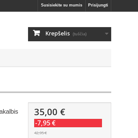
Susisiekite su mumis
Prisijungti
Krepšelis
(tuščia)
35,00 €
akalbis
-7,95 €
42,95 €