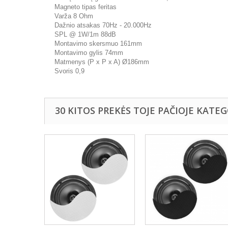
Magneto tipas feritas
Varža 8 Ohm
Dažnio atsakas 70Hz - 20.000Hz
SPL @ 1W/1m 88dB
Montavimo skersmuo 161mm
Montavimo gylis 74mm
Matmenys (P x P x A) Ø186mm
Svoris 0,9
30 KITOS PREKĖS TOJE PAČIOJE KATEG