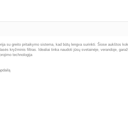
erija su greito pritaikymo sistema, kad būtų lengva surinkti. Šiose aukštos k
ės kryžminis filtras. Idealiai tinka naudoti jūsų svetainėje, verandoje, garaže
orojimo technologija
apdailą