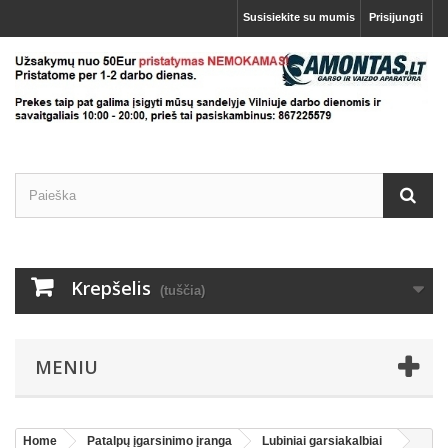
Susisiekite su mumis
Prisijungti
Krepšelis
(tuščia)
MENIU
Home
Patalpų įgarsinimo įranga
Lubiniai garsiakalbiai