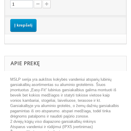
Į krepšelį
APIE PREKĘ
MSLP serija yra aukštos kokybės vandeniui atsparių lubinių
garsiakalbių asortimentas su aliuminio grotelėmis. Šiuos
įmontuotus „Easy-Fit“ lubinius garsiakalbius galima montuoti iš
beveik bet kokios medžiagos ir statyti tokiose vietose kaip
vonios kambariai, stogeliai, laiveliuose, terasose ir kt.
Garsiakalbyje yra aliuminio grotelės, o žemų dažnių garsiakalbis
pagamintas iš oro atsparumo. atspari medžiaga, todėl tinka
drėgnoms patalpoms ir naudoti pajūrio zonose.
2 dviejų kūgių viso diapazono garsiakalbių rinkinys
Atsparus vandeniui ir rūdijimui (IPX5 įvertinimas)