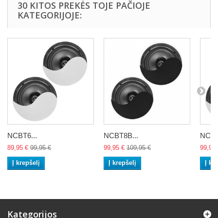
30 KITOS PREKĖS TOJE PAČIOJE
KATEGORIJOJE:
NCBT6...
NCBT8B...
NCBT
89,95 €
99,95 €
99,95 €
109,95 €
99,95 
Į krepšelį
Į krepšelį
Į kr
Kategorijos