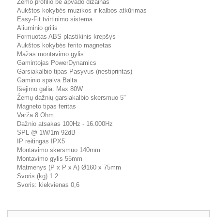
Žemo profilio be apvado dizainas
Aukštos kokybės muzikos ir kalbos atkūrimas
Easy-Fit tvirtinimo sistema
Aliuminio grilis
Formuotas ABS plastikinis krepšys
Aukštos kokybės ferito magnetas
Mažas montavimo gylis
Gamintojas PowerDynamics
Garsiakalbio tipas Pasyvus (nestiprintas)
Gaminio spalva Balta
Išėjimo galia: Max 80W
Žemų dažnių garsiakalbio skersmuo 5"
Magneto tipas feritas
Varža 8 Ohm
Dažnio atsakas 100Hz - 16.000Hz
SPL @ 1W/1m 92dB
IP reitingas IPX5
Montavimo skersmuo 140mm
Montavimo gylis 55mm
Matmenys (P x P x A) Ø160 x 75mm
Svoris (kg) 1.2
Svoris: kiekvienas 0,6