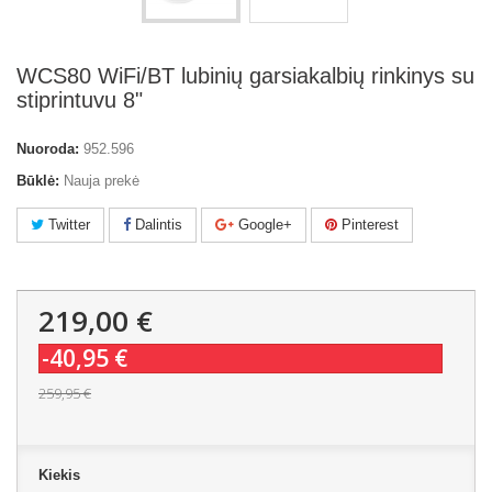
WCS80 WiFi/BT lubinių garsiakalbių rinkinys su
stiprintuvu 8"
Nuoroda:
952.596
Būklė:
Nauja prekė
Twitter
Dalintis
Google+
Pinterest
219,00 €
-40,95 €
259,95 €
Kiekis