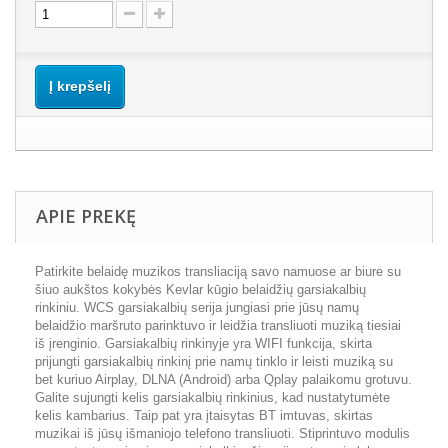
Į krepšelį
APIE PREKĘ
Patirkite belaidę muzikos transliaciją savo namuose ar biure su
šiuo aukštos kokybės Kevlar kūgio belaidžių garsiakalbių
rinkiniu. WCS garsiakalbių serija jungiasi prie jūsų namų
belaidžio maršruto parinktuvo ir leidžia transliuoti muziką tiesiai
iš įrenginio. Garsiakalbių rinkinyje yra WIFI funkcija, skirta
prijungti garsiakalbių rinkinį prie namų tinklo ir leisti muziką su
bet kuriuo Airplay, DLNA (Android) arba Qplay palaikomu grotuvu.
Galite sujungti kelis garsiakalbių rinkinius, kad nustatytumėte
kelis kambarius. Taip pat yra įtaisytas BT imtuvas, skirtas
muzikai iš jūsų išmaniojo telefono transliuoti. Stiprintuvo modulis