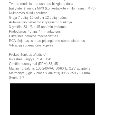
Tvirtas medinis korpusas su blizgia apdaila
Įrašykite iš vinilo į MP3 (konvertuokite vinilo įrašus į MP3)
Nuimamas dulkių gaubtas
Groja 7 colių, 10 colių ir 12 colių įrašus
Automatinio pakėlimo ir grąžinimo funkcija
3 greičiai 33 1/3 ir 45 aps/min įrašams
Pridedamas 45 aps / min adapteris
Dirželinės pavaros mechanizmas
RCA išėjimas, skirtas prijungti prie stereo sistemos
Vibraciją sugeriančios kojelės
Prekės ženklas „Audizio“
Išvesties jungtys RCA, USB
Greičio nustatymai (RPM) 33, 45
Maitinimo šaltinis 100-240VAC 50/60Hz (12V adapteris)
Matmenys (ilgis x plotis x aukštis) 398 x 359 x 91 mm
Svoris 2.7