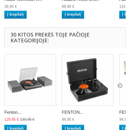
39,95 €
89,90 €
115,0
Į krepšelį
Į krepšelį
Į kr
30 KITOS PREKĖS TOJE PAČIOJE
KATEGORIJOJE:
Fenton...
FENTON...
FENT
129,95 €
139,95 €
94,95 €
94,95 
Į krepšelį
Į krepšelį
Į kr