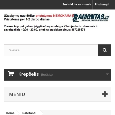
Susisiekite su mumis
Prisijungti
Krepšelis
(tuščia)
MENIU
Home
Patefonai