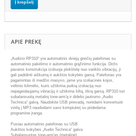
Į krepšelį
APIE PREKĘ
„Audizio RP310“ yra automatinis dviejų greičių patefonas su
automatinio pakėlimo ir automatinio grąžinimo funkcija. Diržo
pavaros konstrukcija izoliuoja plokštelę nuo variklio vibracijų, ji
gali padidinti aiškumą ir aukštos kokybės garsą. Patefonas yra
pagamintas iš medžio masyvo, jame yra izoliacinės kojos,
veltinio kilimėlis, kuris užtikrina puikią izoliaciją nuo
nepageidaujamų vibracijų ir užtikrina šiltą, tikrą garsą. RP310 turi
subalansuotą metalinį tone-arm'ą ir didelio jautrumo „Audio
Technica“ galvą. Naudokite USB prievadą, norėdami konvertuoti
vinilą į MP3 naudodami savo kompiuterį su pridedama
programine įranga.
Pusiau automatinis patefonas su USB
Aukštos kokybės „Audio Technica“ galva
Subalansuotas tone-arm'as (metalinė)