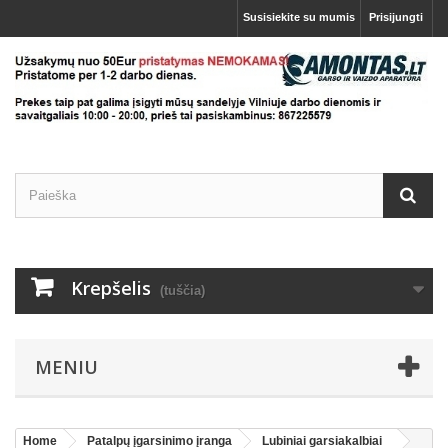
Susisiekite su mumis
Prisijungti
Krepšelis
(tuščia)
MENIU
Home
Patalpų įgarsinimo įranga
Lubiniai garsiakalbiai