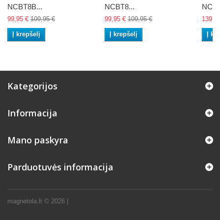
NCBT8B...
NCBT8...
NCBT
99,95 €
109,95 €
99,95 €
109,95 €
139,9
Į krepšelį
Į krepšelį
Į kr
Kategorijos
Informacija
Mano paskyra
Parduotuvės informacija
magnetola.lt ©
2026
|