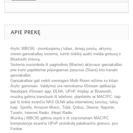
APIE PREKĘ
Arylic WBC65 - įmontuojamų į lubas, dviejų juostų, aktyvių
stereo garsiakalbių sistema, turinti tinklinį audio media grotuvą ir
Bluetooth imtuvą.
Sistema susisideda iš pagrindinio (Master) aktyvaus garsiakalbio
prie kurio papildomai prijungiamas pasyvus (Slave) kito kanalo
garsiakalbis.
Garsiakalbiai gali veikti vieningam Multi Room režime su kitais
Arylic gaminiais. Valdymui yra nemokama 4Stream aplikacija.
Naudojant 4Stream app, DLNA, UPnP, Airplay ar Bluetooth,
muziką galima transliuoti iš telefono, planšetės ar MAC/PC, taip
pat iš tinkle esančio NAS DLNA arba internetinių servisų, tokių
kaip Spotify, Amazon Music, Tidal, Qobuz, Deezer, Napster,
TuneIn, Internet Radio, iHeart Radio.
Muziką į WBC65 galima siųsti ir iš stacionariam MAC/PC
kompiuteryje esančio UPnP protokolą palaikančio grotuvo, pvz.
Foobar.