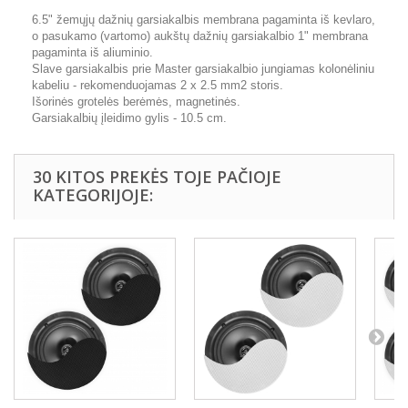
6.5" žemųjų dažnių garsiakalbis membrana pagaminta iš kevlaro,
o pasukamo (vartomo) aukštų dažnių garsiakalbio 1" membrana
pagaminta iš aliuminio.
Slave garsiakalbis prie Master garsiakalbio jungiamas kolonėliniu
kabeliu - rekomenduojamas 2 x 2.5 mm2 storis.
Išorinės grotelės berėmės, magnetinės.
Garsiakalbių įleidimo gylis - 10.5 cm.
30 KITOS PREKĖS TOJE PAČIOJE
KATEGORIJOJE: